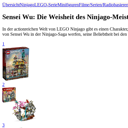
Übersicht
Ninjago
LEGO-Serie
Minifiguren
Filme/Serien/Radio
basiere
Sensei Wu: Die Weisheit des Ninjago-Meis
In der actionreichen Welt von LEGO Ninjago gibt es einen Charakter, 
von Sensei Wu in der Ninjago-Saga werfen, seine Beliebtheit bei de
1
2
3