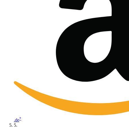
*
.de