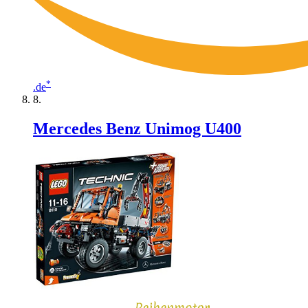
*
.de
Mercedes Benz Unimog U400