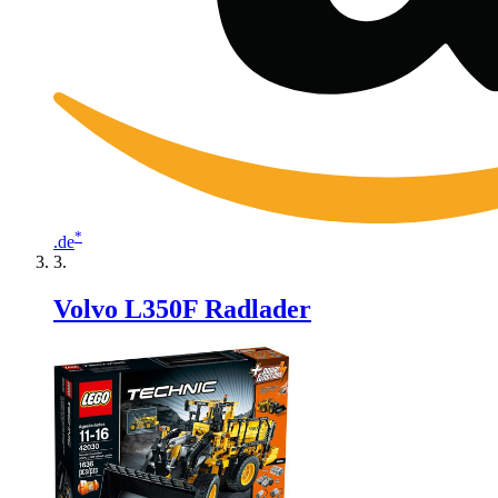
*
.de
Volvo L350F Radlader