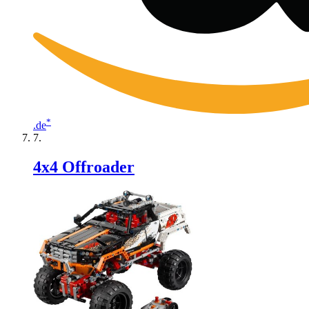
*
.de
4x4 Offroader