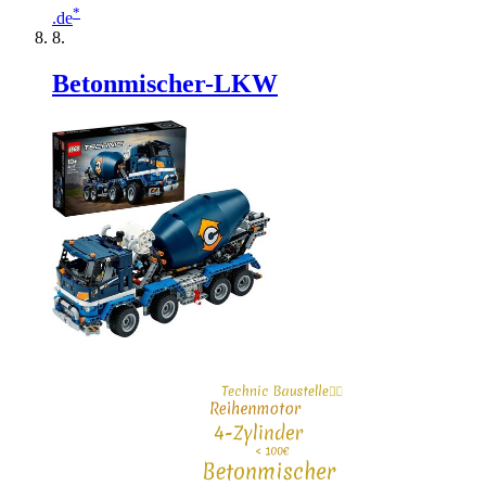
*
.de
Betonmischer-LKW