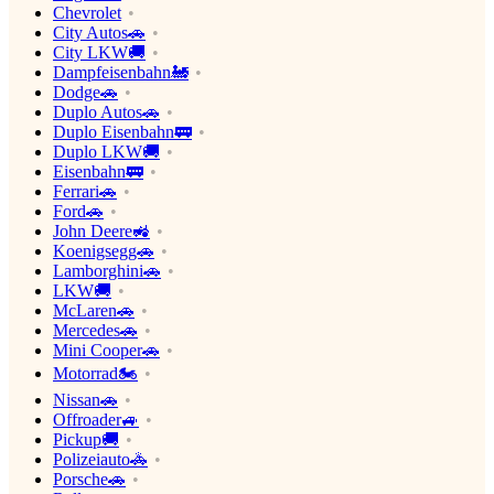
Chevrolet
City Autos🚗
City LKW🚚
Dampfeisenbahn🚂
Dodge🚗
Duplo Autos🚗
Duplo Eisenbahn🚃
Duplo LKW🚚
Eisenbahn🚃
Ferrari🚗
Ford🚗
John Deere🚜
Koenigsegg🚗
Lamborghini🚗
LKW🚚
McLaren🚗
Mercedes🚗
Mini Cooper🚗
Motorrad🏍
Nissan🚗
Offroader🚙
Pickup🚚
Polizeiauto🚓
Porsche🚗