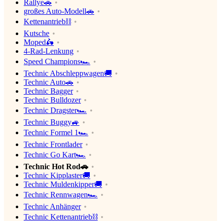
Rallye🚗
großes Auto-Modell🚗
Kettenantrieb⛓
Kutsche
Moped🛵
4-Rad-Lenkung
Speed Champions🏎
Technic Abschleppwagen🚚
Technic Auto🚗
Technic Bagger
Technic Bulldozer
Technic Dragster🏎
Technic Buggy🚙
Technic Formel 1🏎
Technic Frontlader
Technic Go Kart🏎
Technic Hot Rod🚗
Technic Kipplaster🚚
Technic Muldenkipper🚚
Technic Rennwagen🏎
Technic Anhänger
Technic Kettenantrieb⛓