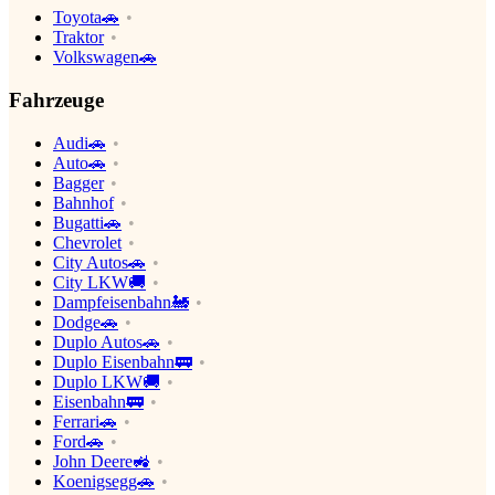
Toyota🚗
Traktor
Volkswagen🚗
Fahrzeuge
Audi🚗
Auto🚗
Bagger
Bahnhof
Bugatti🚗
Chevrolet
City Autos🚗
City LKW🚚
Dampfeisenbahn🚂
Dodge🚗
Duplo Autos🚗
Duplo Eisenbahn🚃
Duplo LKW🚚
Eisenbahn🚃
Ferrari🚗
Ford🚗
John Deere🚜
Koenigsegg🚗