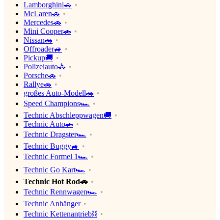
Lamborghini🚗
McLaren🚗
Mercedes🚗
Mini Cooper🚗
Nissan🚗
Offroader🚙
Pickup🚚
Polizeiauto🚓
Porsche🚗
Rallye🚗
großes Auto-Modell🚗
Speed Champions🏎
Technic Abschleppwagen🚚
Technic Auto🚗
Technic Dragster🏎
Technic Buggy🚙
Technic Formel 1🏎
Technic Go Kart🏎
Technic Hot Rod🚗
Technic Rennwagen🏎
Technic Anhänger
Technic Kettenantrieb⛓