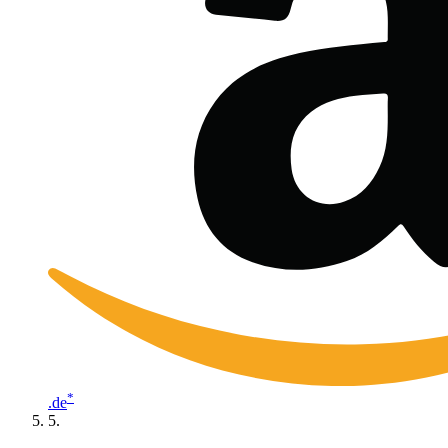
*
.de