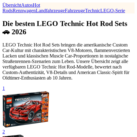
Übersicht
Autos
Hot
Rods
Rennwagen
Landfahrzeuge
Fahrzeuge
Technic
LEGO-Serie
Die besten LEGO Technic Hot Rod Sets
🚗 2026
LEGO Technic Hot Rod Sets bringen die amerikanische Custom
Car-Kultur mit charakteristischen V8-Motoren, flammenverzierten
Lacken und klassischen Muscle Car-Proportionen in nostalgische
Straßenrennen-Szenarien zum Leben. Unsere Übersicht zeigt alle
verfügbaren LEGO Technic Hot Rod-Modelle, bewertet nach
Custom-Authentizität, V8-Details und American Classic-Spirit für
Oldtimer-Enthusiasten ab 10 Jahren.
1
2