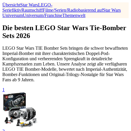
Übersicht
Star Wars
LEGO-
Serie
fiktiv
Raumschiff
Filme/Serien/Radio
basierend auf
Star Wars
Universum
Universum/Franchise
Themenwelt
Die besten LEGO Star Wars Tie-Bomber
Sets 2026
LEGO Star Wars TIE Bomber Sets bringen die schwer bewaffneten
Imperial-Bomber mit ihrer charakteristischen Doppel-Pod-
Konfiguration und verheerenden Sprengkraft in detailreiche
Kampfszenarien zum Leben. Unsere Analyse zeigt alle verfügbaren
LEGO TIE Bomber-Modelle, bewertet nach Imperial-Authentizität,
Bomber-Funktionen und Original-Trilogy-Nostalgie für Star Wars
Fans ab 9 Jahren.
1