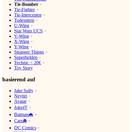
Tie-Bomber
Tie-Fighter
Tie-Interceptor
Todesstern
U-Wing
Star Wars UCS
V-Wing
X-Wing
Y-Wing
Stranger Things
Superhelden
Technic < 20€
Toy Story
basierend auf
Jake Sully
Neytiri
Avatar
Joker🃏
Batman🦇
Cars🚘
DC Comics