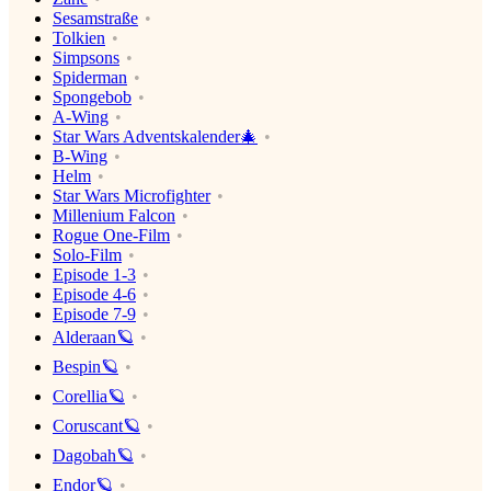
Sesamstraße
Tolkien
Simpsons
Spiderman
Spongebob
A-Wing
Star Wars Adventskalender🎄
B-Wing
Helm
Star Wars Microfighter
Millenium Falcon
Rogue One-Film
Solo-Film
Episode 1-3
Episode 4-6
Episode 7-9
Alderaan🪐
Bespin🪐
Corellia🪐
Coruscant🪐
Dagobah🪐
Endor🪐