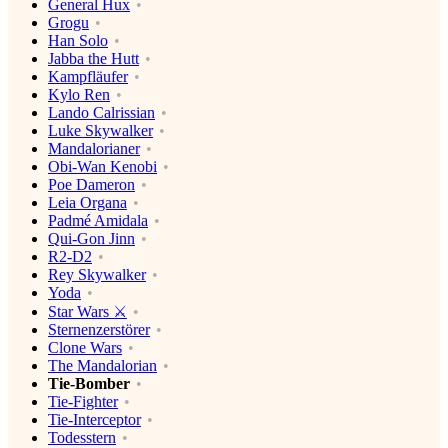
General Hux
Grogu
Han Solo
Jabba the Hutt
Kampfläufer
Kylo Ren
Lando Calrissian
Luke Skywalker
Mandalorianer
Obi-Wan Kenobi
Poe Dameron
Leia Organa
Padmé Amidala
Qui-Gon Jinn
R2-D2
Rey Skywalker
Yoda
Star Wars ⚔️
Sternenzerstörer
Clone Wars
The Mandalorian
Tie-Bomber
Tie-Fighter
Tie-Interceptor
Todesstern