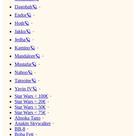
Dagobah🪐
Endor🪐
Hoth🪐
Jakku🪐
Jedha🪐
Kamino🪐
Mandalore🪐
Mustafar🪐
Naboo🪐
Tatooine🪐
Yavin IV🪐
Star Wars < 100€
Star Wars < 20€
Star Wars < 50€
Star Wars < 75€
Ahsoka Tano
Anakin Skywalker
BB-8
Boba Fett