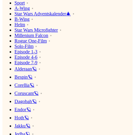
Sport
A-Wing
Star Wars Adventskalender🎄
B-Wing
Helm
Star Wars Microfighter
Millenium Falcon
Rogue One-Film
Solo-Film
Episode 1-3
Episode 4-6
Episode 7-9
Alderaan🪐
Bespin🪐
Corellia🪐
Coruscant🪐
Dagobah🪐
Endor🪐
Hoth🪐
Jakku🪐
Jedha🪐