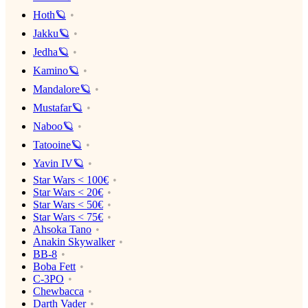
Hoth🪐
Jakku🪐
Jedha🪐
Kamino🪐
Mandalore🪐
Mustafar🪐
Naboo🪐
Tatooine🪐
Yavin IV🪐
Star Wars < 100€
Star Wars < 20€
Star Wars < 50€
Star Wars < 75€
Ahsoka Tano
Anakin Skywalker
BB-8
Boba Fett
C-3PO
Chewbacca
Darth Vader