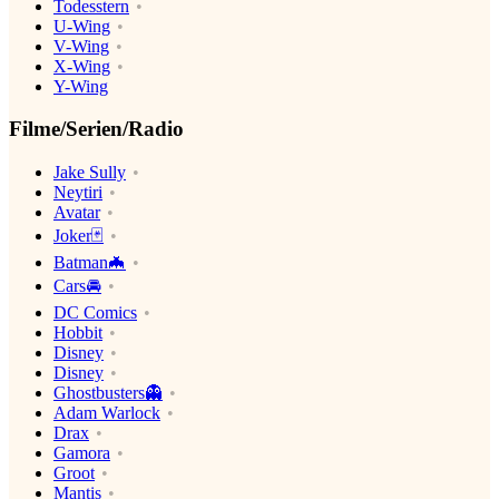
Todesstern
U-Wing
V-Wing
X-Wing
Y-Wing
Filme/Serien/Radio
Jake Sully
Neytiri
Avatar
Joker🃏
Batman🦇
Cars🚘
DC Comics
Hobbit
Disney
Disney
Ghostbusters👻
Adam Warlock
Drax
Gamora
Groot
Mantis