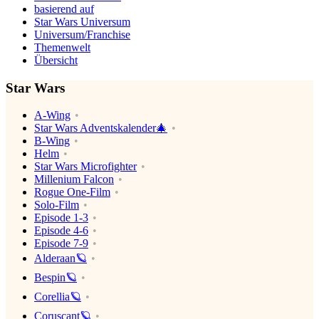
basierend auf
Star Wars Universum
Universum/Franchise
Themenwelt
Übersicht
Star Wars
A-Wing
Star Wars Adventskalender🎄
B-Wing
Helm
Star Wars Microfighter
Millenium Falcon
Rogue One-Film
Solo-Film
Episode 1-3
Episode 4-6
Episode 7-9
Alderaan🪐
Bespin🪐
Corellia🪐
Coruscant🪐