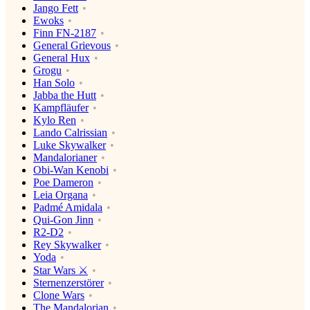
Jango Fett
Ewoks
Finn FN-2187
General Grievous
General Hux
Grogu
Han Solo
Jabba the Hutt
Kampfläufer
Kylo Ren
Lando Calrissian
Luke Skywalker
Mandalorianer
Obi-Wan Kenobi
Poe Dameron
Leia Organa
Padmé Amidala
Qui-Gon Jinn
R2-D2
Rey Skywalker
Yoda
Star Wars ⚔️
Sternenzerstörer
Clone Wars
The Mandalorian