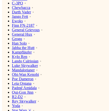
C-3PO
Chewbacca
Darth Vader
Jango Fett
Ewoks
Finn FN-2187
General Grievous
General Hux
Grogu
Han Solo
Jabba the Hutt
Kampfläufer
Kylo Ren
Lando Calrissian
Luke Skywalker
Mandalorianer
Obi-Wan Kenobi
Poe Dameron
Leia Organa
Padmé Amidala
Qui-Gon Jinn
R2-D2
Rey Skywalker
Yoda
Star Wars ⚔️