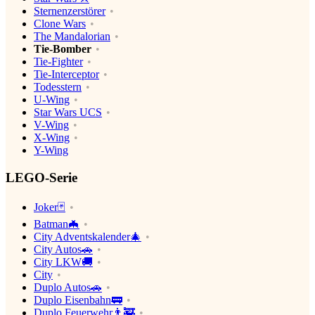
Sternenzerstörer
Clone Wars
The Mandalorian
Tie-Bomber
Tie-Fighter
Tie-Interceptor
Todesstern
U-Wing
Star Wars UCS
V-Wing
X-Wing
Y-Wing
LEGO-Serie
Joker🃏
Batman🦇
City Adventskalender🎄
City Autos🚗
City LKW🚚
City
Duplo Autos🚗
Duplo Eisenbahn🚃
Duplo Feuerwehr👨‍🚒