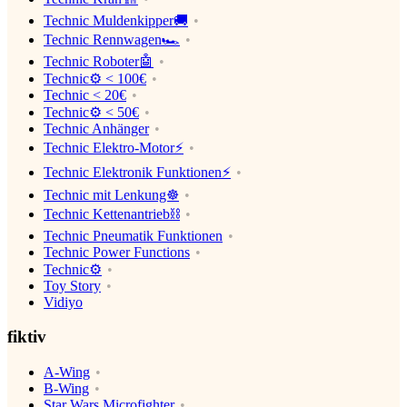
Technic Muldenkipper🚚
Technic Rennwagen🏎
Technic Roboter🤖
Technic⚙️ < 100€
Technic < 20€
Technic⚙️ < 50€
Technic Anhänger
Technic Elektro-Motor⚡️
Technic Elektronik Funktionen⚡️
Technic mit Lenkung☸️
Technic Kettenantrieb⛓
Technic Pneumatik Funktionen
Technic Power Functions
Technic⚙️
Toy Story
Vidiyo
fiktiv
A-Wing
B-Wing
Star Wars Microfighter