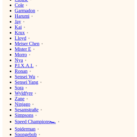
Cole
Garmadon
Harumi
Jay
Kai
Krux
Lloyd
Meiser Chen
Mister E
Morro
Nya
P.I.X.A.L
Ronan
Sensei Wu
Sensei Yang
Sora
Wyldfyre
Zane
Ninjago
Sesamstraße
Simpsons
Speed Champions🏎
Spiderman
Spongebob