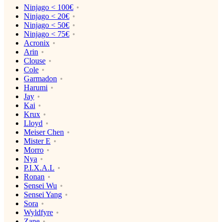
Ninjago < 100€
Ninjago < 20€
Ninjago < 50€
Ninjago < 75€
Acronix
Arin
Clouse
Cole
Garmadon
Harumi
Jay
Kai
Krux
Lloyd
Meiser Chen
Mister E
Morro
Nya
P.I.X.A.L
Ronan
Sensei Wu
Sensei Yang
Sora
Wyldfyre
Zane