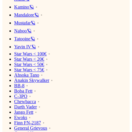
Kamino🪐
Mandalore🪐
Mustafar🪐
Naboo🪐
Tatooine🪐
Yavin IV🪐
Star Wars < 100€
Star Wars < 20€
Star Wars < 50€
Star Wars < 75€
Ahsoka Tano
Anakin Skywalker
BB-8
Boba Fett
C-3PO
Chewbacca
Darth Vader
Jango Fett
Ewoks
Finn FN-2187
General Grievous