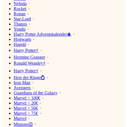
Nebula
Rocket
Ronan
Star-Lord
Thanos
Yondu
Harry Potter Adventskalender🎄
Hogwarts
Hagrid
Harry Potter⚡️
Hermine Granger
Ronald Weasley⚡️
Harry Potter⚡️
Herr der Ringe💍
Iron Man
Avengers
Guardians of the Galaxy
Marvel < 100€
Marvel < 20€
Marvel < 50€
Marvel < 75€
Marvel
Minions🟡