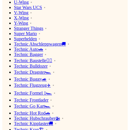
U-Wing
Star Wars UCS
V-Wing
X-Wing
Y-Wing
Stranger Things
Super Mario
Superhelden
Technic Abschleppwagen🚚
Technic Auto🚗
Technic Bagger
Technic Baustelle👷‍♂️
Technic Bulldozer
Technic Dragster🏎
Technic Buggy🚙
Technic Flugzeug✈️
Technic Formel 1🏎
Technic Frontlader
Technic Go Kart🏎
Technic Hot Rod🚗
Technic Hubschrauber🚁
Technic Kipplaster🚚
Technic Kran🏗