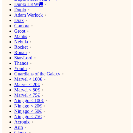
Duplo LKW🚚
Duplo
Adam Warlock
Drax
Gamora
Groot
Mantis
Nebula
Rocket
Ronan
Star-Lord
Thanos
Yondu
Guardians of the Galaxy
Marvel < 100€
Marvel < 20€
Marvel < 50€
Marvel < 75€
Ninjago < 100€
Ninjago < 20€
Ninjago < 50€
Ninjago < 75€
Acronix
Arin
Clouse