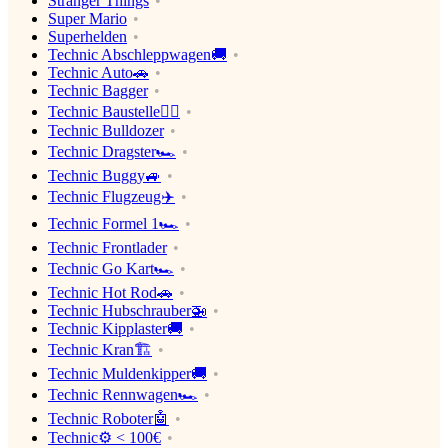
Stranger Things
Super Mario
Superhelden
Technic Abschleppwagen🚚
Technic Auto🚗
Technic Bagger
Technic Baustelle👷‍♂️
Technic Bulldozer
Technic Dragster🏎
Technic Buggy🚙
Technic Flugzeug✈️
Technic Formel 1🏎
Technic Frontlader
Technic Go Kart🏎
Technic Hot Rod🚗
Technic Hubschrauber🚁
Technic Kipplaster🚚
Technic Kran🏗
Technic Muldenkipper🚚
Technic Rennwagen🏎
Technic Roboter🤖
Technic⚙️ < 100€