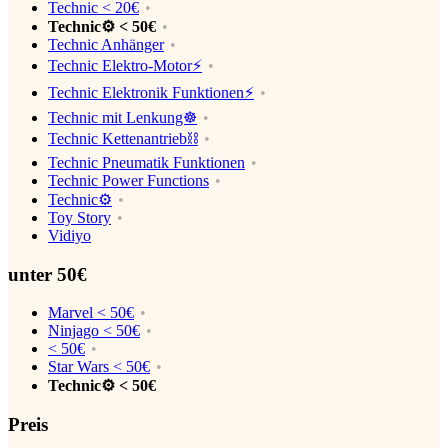
Technic < 20€
Technic⚙️ < 50€
Technic Anhänger
Technic Elektro-Motor⚡️
Technic Elektronik Funktionen⚡️
Technic mit Lenkung☸️
Technic Kettenantrieb⛓
Technic Pneumatik Funktionen
Technic Power Functions
Technic⚙️
Toy Story
Vidiyo
unter 50€
Marvel < 50€
Ninjago < 50€
< 50€
Star Wars < 50€
Technic⚙️ < 50€
Preis