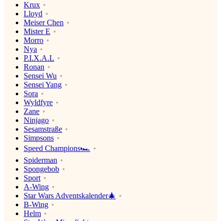
Krux
Lloyd
Meiser Chen
Mister E
Morro
Nya
P.I.X.A.L
Ronan
Sensei Wu
Sensei Yang
Sora
Wyldfyre
Zane
Ninjago
Sesamstraße
Simpsons
Speed Champions🏎
Spiderman
Spongebob
Sport
A-Wing
Star Wars Adventskalender🎄
B-Wing
Helm