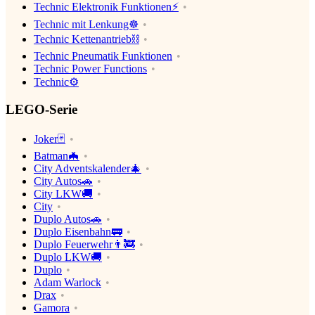
Technic Elektronik Funktionen⚡️
Technic mit Lenkung☸️
Technic Kettenantrieb⛓
Technic Pneumatik Funktionen
Technic Power Functions
Technic⚙️
LEGO-Serie
Joker🃏
Batman🦇
City Adventskalender🎄
City Autos🚗
City LKW🚚
City
Duplo Autos🚗
Duplo Eisenbahn🚃
Duplo Feuerwehr👨‍🚒
Duplo LKW🚚
Duplo
Adam Warlock
Drax
Gamora