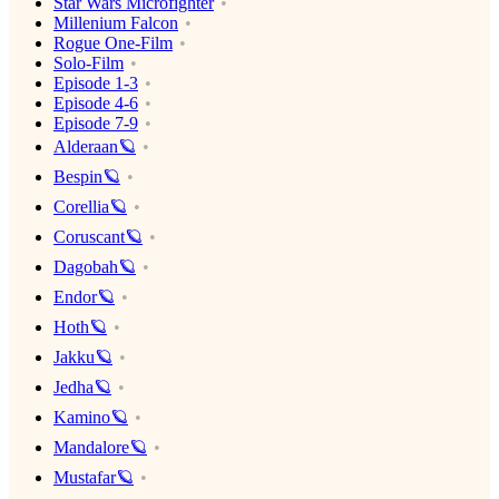
Star Wars Microfighter
Millenium Falcon
Rogue One-Film
Solo-Film
Episode 1-3
Episode 4-6
Episode 7-9
Alderaan🪐
Bespin🪐
Corellia🪐
Coruscant🪐
Dagobah🪐
Endor🪐
Hoth🪐
Jakku🪐
Jedha🪐
Kamino🪐
Mandalore🪐
Mustafar🪐