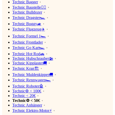
Technic Bagger
Technic Baustelle👷‍♂️
Technic Bulldozer
Technic Dragster🏎
Technic Buggy🚙
Technic Flugzeug✈️
Technic Formel 1🏎
Technic Frontlader
Technic Go Kart🏎
Technic Hot Rod🚗
Technic Hubschrauber🚁
Technic Kipplaster🚚
Technic Kran🏗
Technic Muldenkipper🚚
Technic Rennwagen🏎
Technic Roboter🤖
Technic⚙️ < 100€
Technic < 20€
Technic⚙️ < 50€
Technic Anhänger
Technic Elektro-Motor⚡️