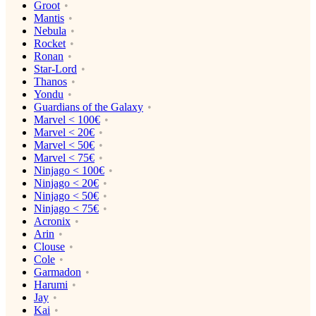
Groot
Mantis
Nebula
Rocket
Ronan
Star-Lord
Thanos
Yondu
Guardians of the Galaxy
Marvel < 100€
Marvel < 20€
Marvel < 50€
Marvel < 75€
Ninjago < 100€
Ninjago < 20€
Ninjago < 50€
Ninjago < 75€
Acronix
Arin
Clouse
Cole
Garmadon
Harumi
Jay
Kai