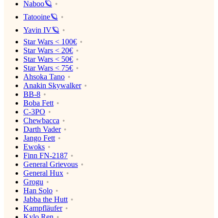
Naboo🪐
Tatooine🪐
Yavin IV🪐
Star Wars < 100€
Star Wars < 20€
Star Wars < 50€
Star Wars < 75€
Ahsoka Tano
Anakin Skywalker
BB-8
Boba Fett
C-3PO
Chewbacca
Darth Vader
Jango Fett
Ewoks
Finn FN-2187
General Grievous
General Hux
Grogu
Han Solo
Jabba the Hutt
Kampfläufer
Kylo Ren