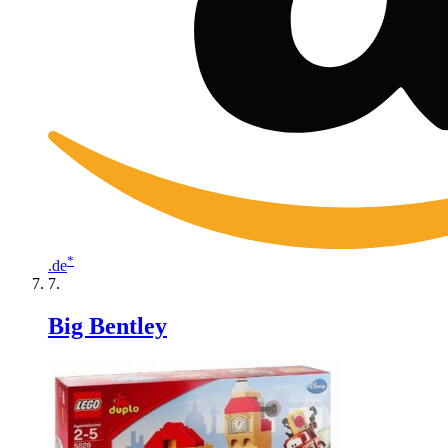
*
.de
Big Bentley