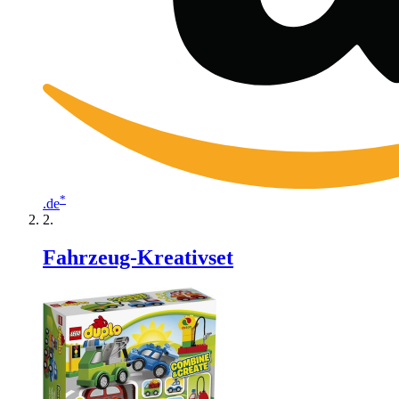
*
.de
Fahrzeug-Kreativset