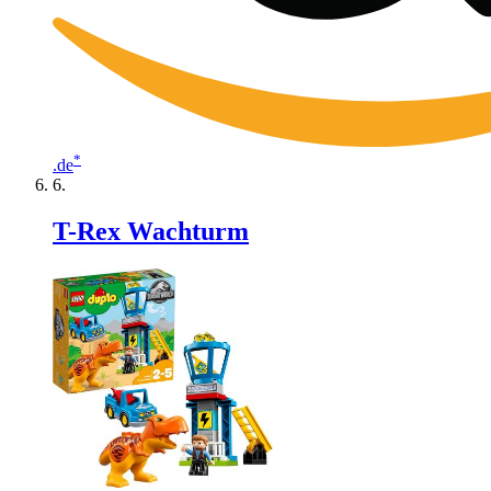
*
.de
T-Rex Wachturm