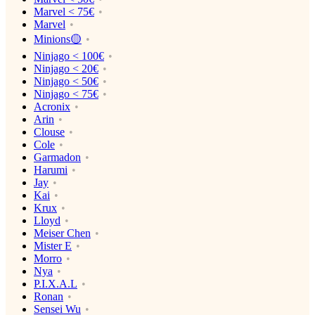
Marvel < 75€
Marvel
Minions🟡
Ninjago < 100€
Ninjago < 20€
Ninjago < 50€
Ninjago < 75€
Acronix
Arin
Clouse
Cole
Garmadon
Harumi
Jay
Kai
Krux
Lloyd
Meiser Chen
Mister E
Morro
Nya
P.I.X.A.L
Ronan
Sensei Wu