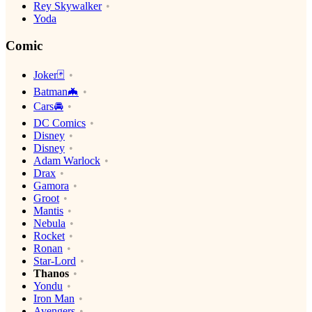
Rey Skywalker
Yoda
Comic
Joker🃏
Batman🦇
Cars🚘
DC Comics
Disney
Disney
Adam Warlock
Drax
Gamora
Groot
Mantis
Nebula
Rocket
Ronan
Star-Lord
Thanos
Yondu
Iron Man
Avengers