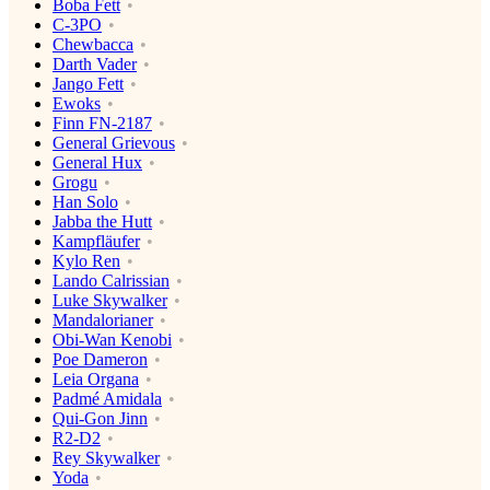
Boba Fett
C-3PO
Chewbacca
Darth Vader
Jango Fett
Ewoks
Finn FN-2187
General Grievous
General Hux
Grogu
Han Solo
Jabba the Hutt
Kampfläufer
Kylo Ren
Lando Calrissian
Luke Skywalker
Mandalorianer
Obi-Wan Kenobi
Poe Dameron
Leia Organa
Padmé Amidala
Qui-Gon Jinn
R2-D2
Rey Skywalker
Yoda