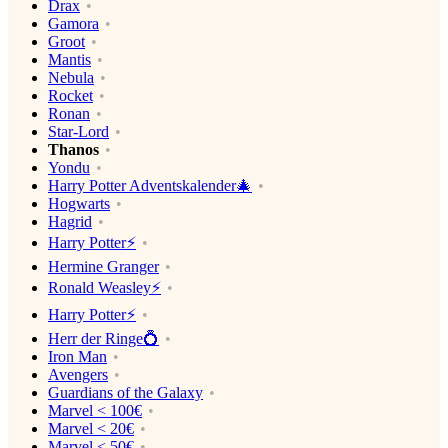
Drax
Gamora
Groot
Mantis
Nebula
Rocket
Ronan
Star-Lord
Thanos
Yondu
Harry Potter Adventskalender🎄
Hogwarts
Hagrid
Harry Potter⚡️
Hermine Granger
Ronald Weasley⚡️
Harry Potter⚡️
Herr der Ringe💍
Iron Man
Avengers
Guardians of the Galaxy
Marvel < 100€
Marvel < 20€
Marvel < 50€