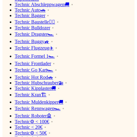
Technic Abschleppwagen🚚
Technic Auto🚗
Technic Bagger
Technic Baustelle👷‍♂️
Technic Bulldozer
Technic Dragster🏎
Technic Buggy🚙
Technic Flugzeug✈️
Technic Formel 1🏎
Technic Frontlader
Technic Go Kart🏎
Technic Hot Rod🚗
Technic Hubschrauber🚁
Technic Kipplaster🚚
Technic Kran🏗
Technic Muldenkipper🚚
Technic Rennwagen🏎
Technic Roboter🤖
Technic⚙️ < 100€
Technic < 20€
Technic⚙️ < 50€