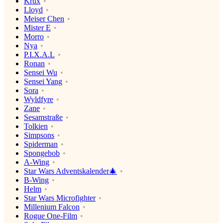
Krux
Lloyd
Meiser Chen
Mister E
Morro
Nya
P.I.X.A.L
Ronan
Sensei Wu
Sensei Yang
Sora
Wyldfyre
Zane
Sesamstraße
Tolkien
Simpsons
Spiderman
Spongebob
A-Wing
Star Wars Adventskalender🎄
B-Wing
Helm
Star Wars Microfighter
Millenium Falcon
Rogue One-Film