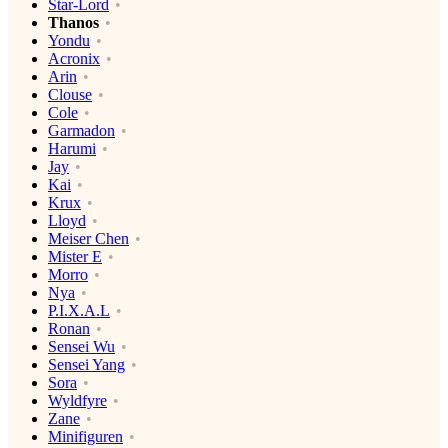
Star-Lord
Thanos
Yondu
Acronix
Arin
Clouse
Cole
Garmadon
Harumi
Jay
Kai
Krux
Lloyd
Meiser Chen
Mister E
Morro
Nya
P.I.X.A.L
Ronan
Sensei Wu
Sensei Yang
Sora
Wyldfyre
Zane
Minifiguren