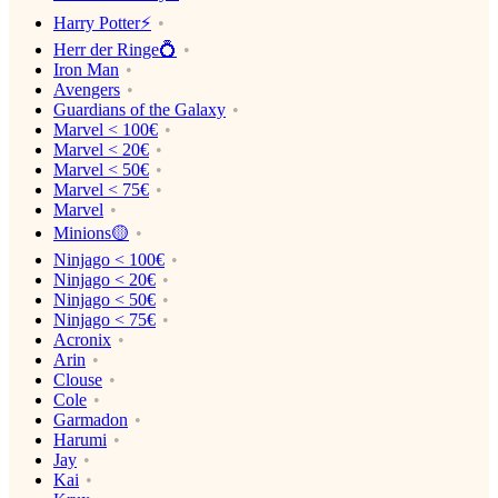
Harry Potter⚡️
Herr der Ringe💍
Iron Man
Avengers
Guardians of the Galaxy
Marvel < 100€
Marvel < 20€
Marvel < 50€
Marvel < 75€
Marvel
Minions🟡
Ninjago < 100€
Ninjago < 20€
Ninjago < 50€
Ninjago < 75€
Acronix
Arin
Clouse
Cole
Garmadon
Harumi
Jay
Kai