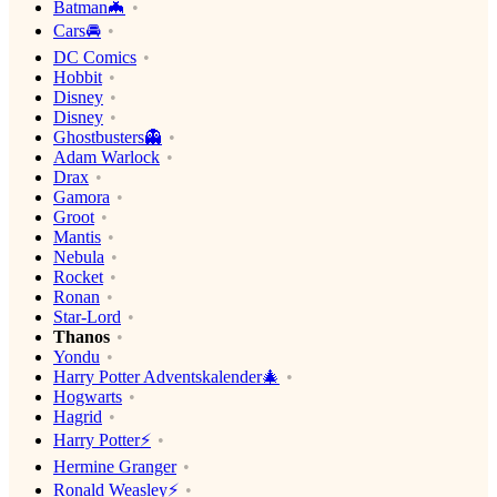
Batman🦇
Cars🚘
DC Comics
Hobbit
Disney
Disney
Ghostbusters👻
Adam Warlock
Drax
Gamora
Groot
Mantis
Nebula
Rocket
Ronan
Star-Lord
Thanos
Yondu
Harry Potter Adventskalender🎄
Hogwarts
Hagrid
Harry Potter⚡️
Hermine Granger
Ronald Weasley⚡️