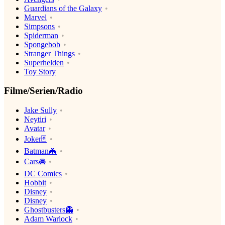
Guardians of the Galaxy
Marvel
Simpsons
Spiderman
Spongebob
Stranger Things
Superhelden
Toy Story
Filme/Serien/Radio
Jake Sully
Neytiri
Avatar
Joker🃏
Batman🦇
Cars🚘
DC Comics
Hobbit
Disney
Disney
Ghostbusters👻
Adam Warlock