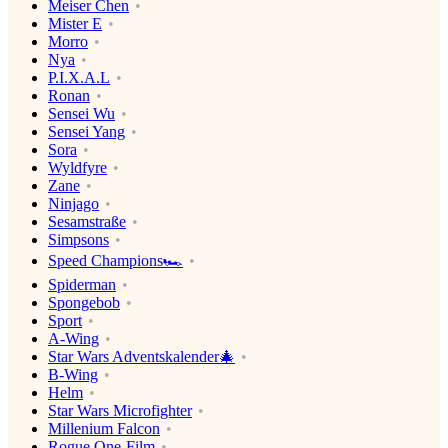
Meiser Chen
Mister E
Morro
Nya
P.I.X.A.L
Ronan
Sensei Wu
Sensei Yang
Sora
Wyldfyre
Zane
Ninjago
Sesamstraße
Simpsons
Speed Champions🏎
Spiderman
Spongebob
Sport
A-Wing
Star Wars Adventskalender🎄
B-Wing
Helm
Star Wars Microfighter
Millenium Falcon
Rogue One-Film