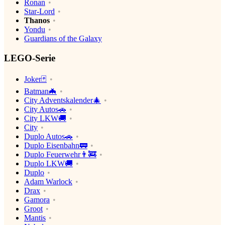
Ronan
Star-Lord
Thanos
Yondu
Guardians of the Galaxy
LEGO-Serie
Joker🃏
Batman🦇
City Adventskalender🎄
City Autos🚗
City LKW🚚
City
Duplo Autos🚗
Duplo Eisenbahn🚃
Duplo Feuerwehr👨‍🚒
Duplo LKW🚚
Duplo
Adam Warlock
Drax
Gamora
Groot
Mantis