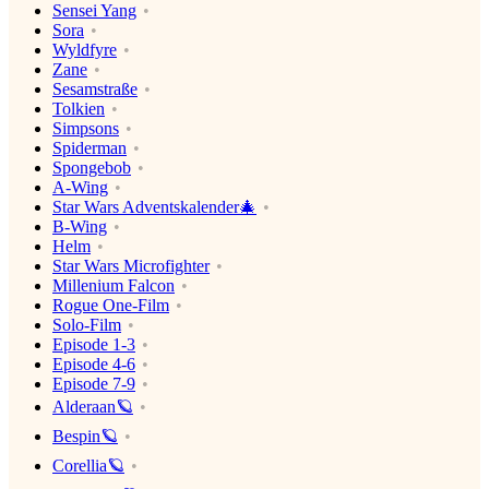
Sensei Yang
Sora
Wyldfyre
Zane
Sesamstraße
Tolkien
Simpsons
Spiderman
Spongebob
A-Wing
Star Wars Adventskalender🎄
B-Wing
Helm
Star Wars Microfighter
Millenium Falcon
Rogue One-Film
Solo-Film
Episode 1-3
Episode 4-6
Episode 7-9
Alderaan🪐
Bespin🪐
Corellia🪐