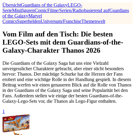
Übersicht
Guardians of the Galaxy
LEGO-
Serie
Minifiguren
Comic
Filme/Serien/Radio
basierend auf
Guardians
of the Galaxy
Marvel
Comics
Superhelden
Universum/Franchise
Themenwelt
Vom Film auf den Tisch: Die besten
LEGO-Sets mit dem Guardians-of-the-
Galaxy-Charakter Thanos 2026
Die Guardians of the Galaxy Saga hat uns eine Vielzahl
unvergesslicher Charaktere gebracht, aber einer sticht besonders
hervor: Thanos. Der mächtige Schurke hat die Herzen der Fans
erobert und eine wichtige Rolle in der Handlung gespielt. In diesem
Beitrag werfen wir einen genaueren Blick auf die Rolle von Thanos
in der Guardians of the Galaxy Saga und seine Popularität bei den
Fans. Außerdem stellen wir einige der besten Guardians-of-the-
Galaxy-Lego-Sets vor, die Thanos als Lego-Figur enthalten.
1