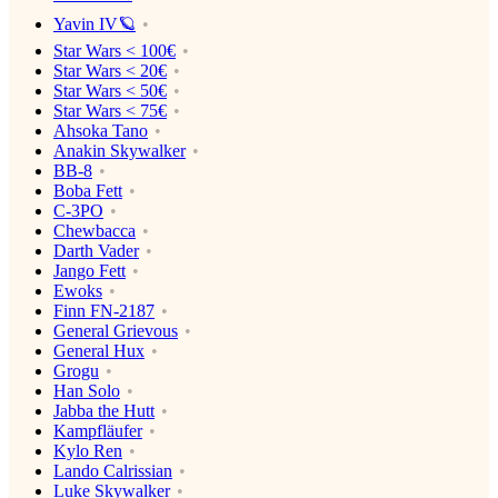
Yavin IV🪐
Star Wars < 100€
Star Wars < 20€
Star Wars < 50€
Star Wars < 75€
Ahsoka Tano
Anakin Skywalker
BB-8
Boba Fett
C-3PO
Chewbacca
Darth Vader
Jango Fett
Ewoks
Finn FN-2187
General Grievous
General Hux
Grogu
Han Solo
Jabba the Hutt
Kampfläufer
Kylo Ren
Lando Calrissian
Luke Skywalker