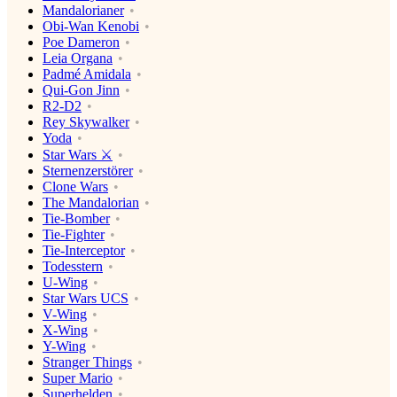
Mandalorianer
Obi-Wan Kenobi
Poe Dameron
Leia Organa
Padmé Amidala
Qui-Gon Jinn
R2-D2
Rey Skywalker
Yoda
Star Wars ⚔️
Sternenzerstörer
Clone Wars
The Mandalorian
Tie-Bomber
Tie-Fighter
Tie-Interceptor
Todesstern
U-Wing
Star Wars UCS
V-Wing
X-Wing
Y-Wing
Stranger Things
Super Mario
Superhelden