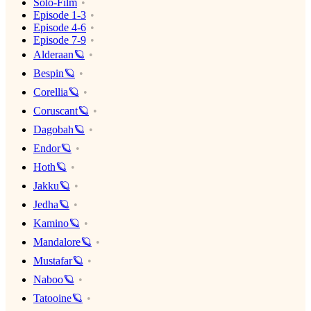
Solo-Film
Episode 1-3
Episode 4-6
Episode 7-9
Alderaan🪐
Bespin🪐
Corellia🪐
Coruscant🪐
Dagobah🪐
Endor🪐
Hoth🪐
Jakku🪐
Jedha🪐
Kamino🪐
Mandalore🪐
Mustafar🪐
Naboo🪐
Tatooine🪐