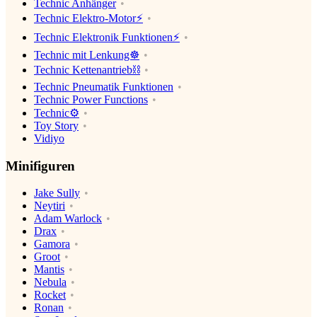
Technic Anhänger
Technic Elektro-Motor⚡️
Technic Elektronik Funktionen⚡️
Technic mit Lenkung☸️
Technic Kettenantrieb⛓
Technic Pneumatik Funktionen
Technic Power Functions
Technic⚙️
Toy Story
Vidiyo
Minifiguren
Jake Sully
Neytiri
Adam Warlock
Drax
Gamora
Groot
Mantis
Nebula
Rocket
Ronan