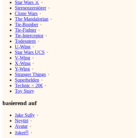
Star Wars ⚔️
Sternenzerstörer
Clone Wars
The Mandalorian
Tie-Bomber
Tie-Fighter
Tie-Interceptor
Todesstern
U-Wing
Star Wars UCS
V-Wing
X-Wing
Y-Wing
Stranger Things
Superhelden
Technic < 20€
Toy Story
basierend auf
Jake Sully
Neytiri
Avatar
Joker🃏