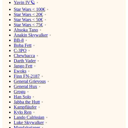
Yavin IV🪐
Star Wars < 100€
Star Wars < 20€
Star Wars < 50€
Star Wars < 75€
Ahsoka Tano
Anakin Skywalker
BB-8
Boba Fett
C-3PO
Chewbacca
Darth Vader
Jango Fett
Ewoks
Finn FN-2187
General Grievous
General Hux
Grogu
Han Solo
Jabba the Hutt
Kampfläufer
Kylo Ren
Lando Calrissian
Luke Skywalker
Mandalorianer