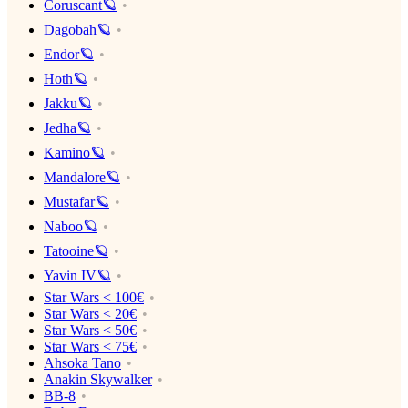
Coruscant🪐
Dagobah🪐
Endor🪐
Hoth🪐
Jakku🪐
Jedha🪐
Kamino🪐
Mandalore🪐
Mustafar🪐
Naboo🪐
Tatooine🪐
Yavin IV🪐
Star Wars < 100€
Star Wars < 20€
Star Wars < 50€
Star Wars < 75€
Ahsoka Tano
Anakin Skywalker
BB-8