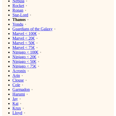
Nebula
Rocket
Ronan
Star-Lord
Thanos
Yondu
Guardians of the Galaxy
Marvel < 100€
Marvel < 20€
Marvel < 50€
Marvel < 75€
Ninjago < 100€
Ninjago < 20€
Ninjago < 50€
Ninjago < 75€
Acronix
Arin
Clouse
Cole
Garmadon
Harumi
Jay
Kai
Krux
Lloyd