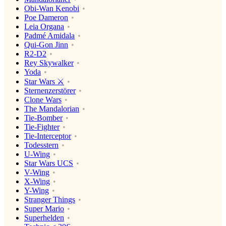
Obi-Wan Kenobi
Poe Dameron
Leia Organa
Padmé Amidala
Qui-Gon Jinn
R2-D2
Rey Skywalker
Yoda
Star Wars ⚔️
Sternenzerstörer
Clone Wars
The Mandalorian
Tie-Bomber
Tie-Fighter
Tie-Interceptor
Todesstern
U-Wing
Star Wars UCS
V-Wing
X-Wing
Y-Wing
Stranger Things
Super Mario
Superhelden