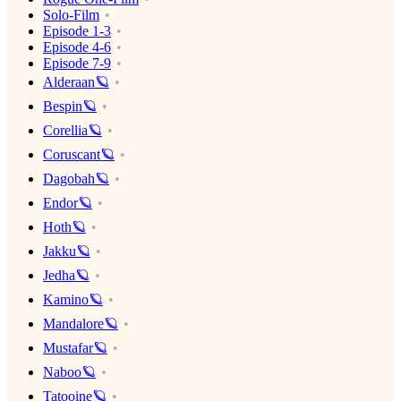
Solo-Film
Episode 1-3
Episode 4-6
Episode 7-9
Alderaan🪐
Bespin🪐
Corellia🪐
Coruscant🪐
Dagobah🪐
Endor🪐
Hoth🪐
Jakku🪐
Jedha🪐
Kamino🪐
Mandalore🪐
Mustafar🪐
Naboo🪐
Tatooine🪐