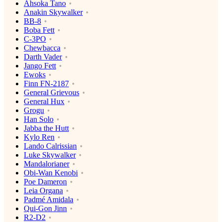
Ahsoka Tano
Anakin Skywalker
BB-8
Boba Fett
C-3PO
Chewbacca
Darth Vader
Jango Fett
Ewoks
Finn FN-2187
General Grievous
General Hux
Grogu
Han Solo
Jabba the Hutt
Kylo Ren
Lando Calrissian
Luke Skywalker
Mandalorianer
Obi-Wan Kenobi
Poe Dameron
Leia Organa
Padmé Amidala
Qui-Gon Jinn
R2-D2