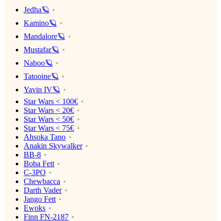
Jedha🪐
Kamino🪐
Mandalore🪐
Mustafar🪐
Naboo🪐
Tatooine🪐
Yavin IV🪐
Star Wars < 100€
Star Wars < 20€
Star Wars < 50€
Star Wars < 75€
Ahsoka Tano
Anakin Skywalker
BB-8
Boba Fett
C-3PO
Chewbacca
Darth Vader
Jango Fett
Ewoks
Finn FN-2187