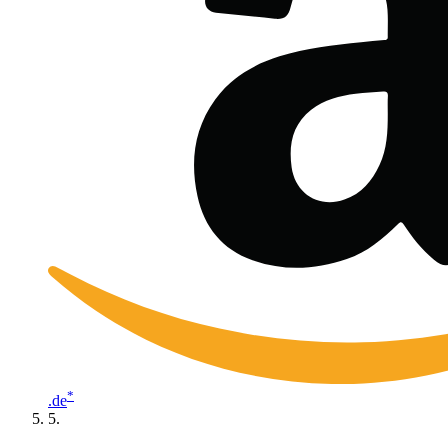
*
.de