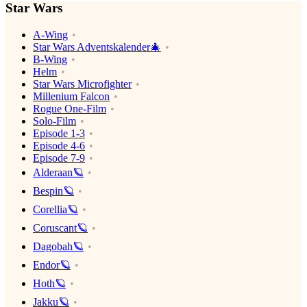
Star Wars
A-Wing
Star Wars Adventskalender🎄
B-Wing
Helm
Star Wars Microfighter
Millenium Falcon
Rogue One-Film
Solo-Film
Episode 1-3
Episode 4-6
Episode 7-9
Alderaan🪐
Bespin🪐
Corellia🪐
Coruscant🪐
Dagobah🪐
Endor🪐
Hoth🪐
Jakku🪐