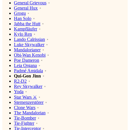
General Grievous
General Hux
Grogu
Han Solo
Jabba the Hutt
Kampfläufer
Kylo Ren
Lando Calrissian
Luke Skywalker
Mandalorianer
Obi-Wan Kenobi
Poe Dameron
Leia Organa
Padmé Amidala
Qui-Gon Jinn
R2-D2
Rey Skywalker
Yoda
Star Wars ⚔️
Sternenzerstörer
Clone Wars
The Mandalorian
Tie-Bomber
Tie-Fighter
Tie-Interceptor