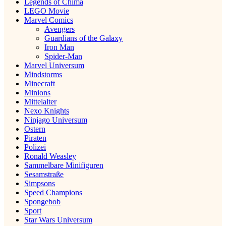
Legends of Chima
LEGO Movie
Marvel Comics
Avengers
Guardians of the Galaxy
Iron Man
Spider-Man
Marvel Universum
Mindstorms
Minecraft
Minions
Mittelalter
Nexo Knights
Ninjago Universum
Ostern
Piraten
Polizei
Ronald Weasley
Sammelbare Minifiguren
Sesamstraße
Simpsons
Speed Champions
Spongebob
Sport
Star Wars Universum