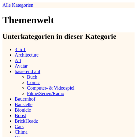
Alle Kategorien
Themenwelt
Unterkategorien in dieser Kategorie
3 in 1
Architecture
Art
Avatar
basierend auf
Buch
Comic
Computer- & Videospiel
Filme/Serien/Radio
Bauernhof
Baustelle
Bionicle
Boost
BrickHeadz
Cars
Chima