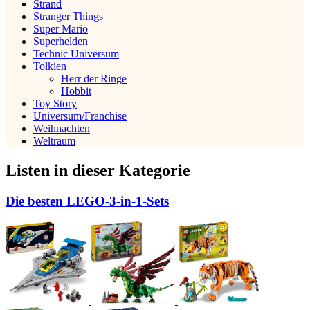
Strand
Stranger Things
Super Mario
Superhelden
Technic Universum
Tolkien
Herr der Ringe
Hobbit
Toy Story
Universum/Franchise
Weihnachten
Weltraum
Listen in dieser Kategorie
Die besten LEGO-3-in-1-Sets