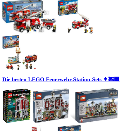
Die besten LEGO Feuerwehr-Station-Sets 👨‍🚒🏢