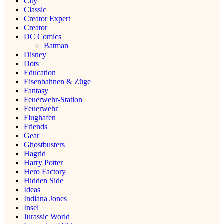
City
Classic
Creator Expert
Creator
DC Comics
Batman
Disney
Dots
Education
Eisenbahnen & Züge
Fantasy
Feuerwehr-Station
Feuerwehr
Flughafen
Friends
Gear
Ghostbusters
Hagrid
Harry Potter
Hero Factory
Hidden Side
Ideas
Indiana Jones
Insel
Jurassic World