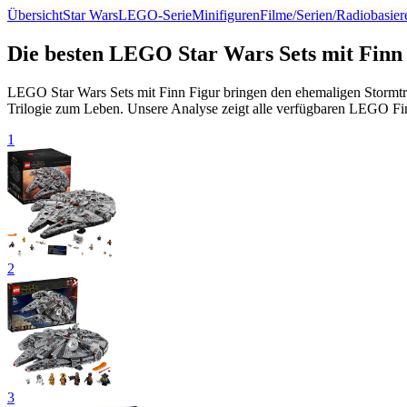
Übersicht
Star Wars
LEGO-Serie
Minifiguren
Filme/Serien/Radio
basier
Die besten LEGO Star Wars Sets mit Finn
LEGO Star Wars Sets mit Finn Figur bringen den ehemaligen Stormtr
Trilogie zum Leben. Unsere Analyse zeigt alle verfügbaren LEGO Finn
1
2
3