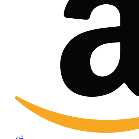
*
.de