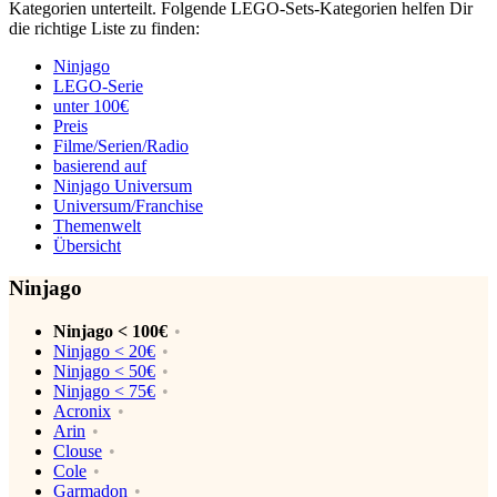
Kategorien unterteilt. Folgende LEGO-Sets-Kategorien helfen Dir
die richtige Liste zu finden:
Ninjago
LEGO-Serie
unter 100€
Preis
Filme/Serien/Radio
basierend auf
Ninjago Universum
Universum/Franchise
Themenwelt
Übersicht
Ninjago
Ninjago < 100€
Ninjago < 20€
Ninjago < 50€
Ninjago < 75€
Acronix
Arin
Clouse
Cole
Garmadon