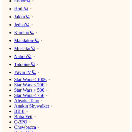
Endor🪐
Hoth🪐
Jakku🪐
Jedha🪐
Kamino🪐
Mandalore🪐
Mustafar🪐
Naboo🪐
Tatooine🪐
Yavin IV🪐
Star Wars < 100€
Star Wars < 20€
Star Wars < 50€
Star Wars < 75€
Ahsoka Tano
Anakin Skywalker
BB-8
Boba Fett
C-3PO
Chewbacca