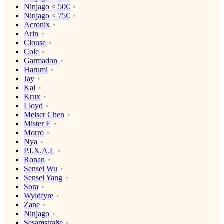
Ninjago < 50€
Ninjago < 75€
Acronix
Arin
Clouse
Cole
Garmadon
Harumi
Jay
Kai
Krux
Lloyd
Meiser Chen
Mister E
Morro
Nya
P.I.X.A.L
Ronan
Sensei Wu
Sensei Yang
Sora
Wyldfyre
Zane
Ninjago
Sesamstraße