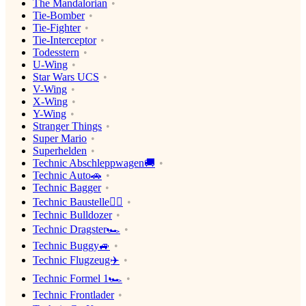
The Mandalorian
Tie-Bomber
Tie-Fighter
Tie-Interceptor
Todesstern
U-Wing
Star Wars UCS
V-Wing
X-Wing
Y-Wing
Stranger Things
Super Mario
Superhelden
Technic Abschleppwagen🚚
Technic Auto🚗
Technic Bagger
Technic Baustelle👷‍♂️
Technic Bulldozer
Technic Dragster🏎
Technic Buggy🚙
Technic Flugzeug✈️
Technic Formel 1🏎
Technic Frontlader