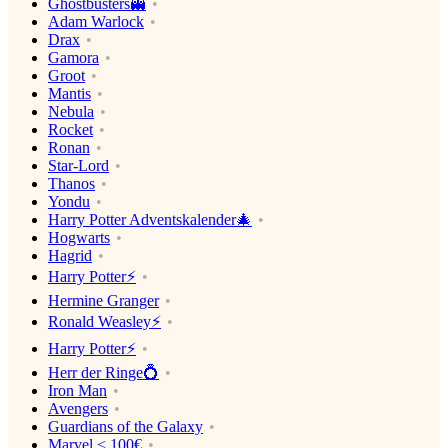
Ghostbusters👻
Adam Warlock
Drax
Gamora
Groot
Mantis
Nebula
Rocket
Ronan
Star-Lord
Thanos
Yondu
Harry Potter Adventskalender🎄
Hogwarts
Hagrid
Harry Potter⚡️
Hermine Granger
Ronald Weasley⚡️
Harry Potter⚡️
Herr der Ringe💍
Iron Man
Avengers
Guardians of the Galaxy
Marvel < 100€