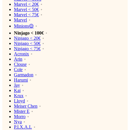
Marvel < 20€
Marvel < 50€
Marvel < 75€
Marvel
Minions🟡
Ninjago < 100€
Ninjago < 20€
Ninjago < 50€
Ninjago < 75€
Acronix
Arin
Clouse
Cole
Garmadon
Harumi
Jay
Kai
Krux
Lloyd
Meiser Chen
Mister E
Morro
Nya
P.I.X.A.L