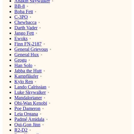
Anakin Skywalker
BB-8
Boba Fett
C-3PO
Chewbacca
Darth Vader
Jango Fett
Ewoks
Finn FN-2187
General Grievous
General Hux
Grogu
Han Solo
Jabba the Hutt
Kampfläufer
Kylo Ren
Lando Calrissian
Luke Skywalker
Mandalorianer
Obi-Wan Kenobi
Poe Dameron
Leia Organa
Padmé Amidala
Qui-Gon Jinn
R2-D2