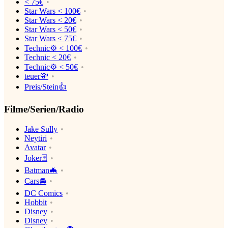
< 75€
Star Wars < 100€
Star Wars < 20€
Star Wars < 50€
Star Wars < 75€
Technic⚙️ < 100€
Technic < 20€
Technic⚙️ < 50€
teuer💸
Preis/Stein👍
Filme/Serien/Radio
Jake Sully
Neytiri
Avatar
Joker🃏
Batman🦇
Cars🚘
DC Comics
Hobbit
Disney
Disney