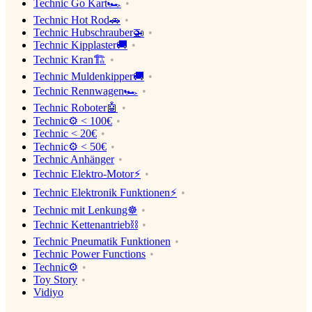
Technic Go Kart🏎
Technic Hot Rod🚗
Technic Hubschrauber🚁
Technic Kipplaster🚚
Technic Kran🏗
Technic Muldenkipper🚚
Technic Rennwagen🏎
Technic Roboter🤖
Technic⚙️ < 100€
Technic < 20€
Technic⚙️ < 50€
Technic Anhänger
Technic Elektro-Motor⚡️
Technic Elektronik Funktionen⚡️
Technic mit Lenkung☸️
Technic Kettenantrieb⛓
Technic Pneumatik Funktionen
Technic Power Functions
Technic⚙️
Toy Story
Vidiyo