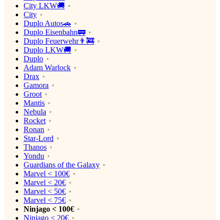
City LKW🚚
City
Duplo Autos🚗
Duplo Eisenbahn🚃
Duplo Feuerwehr👨‍🚒
Duplo LKW🚚
Duplo
Adam Warlock
Drax
Gamora
Groot
Mantis
Nebula
Rocket
Ronan
Star-Lord
Thanos
Yondu
Guardians of the Galaxy
Marvel < 100€
Marvel < 20€
Marvel < 50€
Marvel < 75€
Ninjago < 100€
Ninjago < 20€