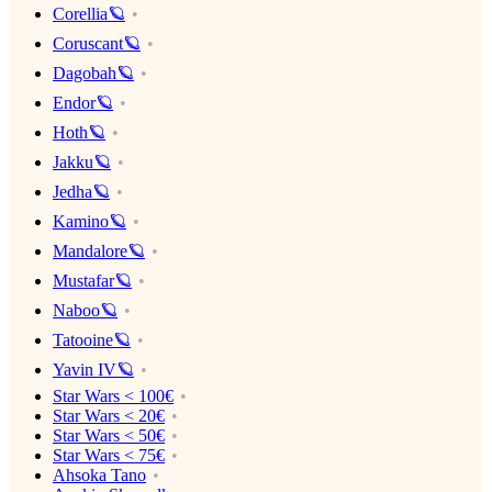
Corellia🪐
Coruscant🪐
Dagobah🪐
Endor🪐
Hoth🪐
Jakku🪐
Jedha🪐
Kamino🪐
Mandalore🪐
Mustafar🪐
Naboo🪐
Tatooine🪐
Yavin IV🪐
Star Wars < 100€
Star Wars < 20€
Star Wars < 50€
Star Wars < 75€
Ahsoka Tano