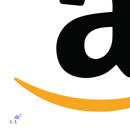
*
.de