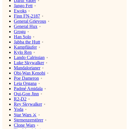
Darth Vader
Jango Fett
Ewoks
Finn FN-2187
General Grievous
General Hux
Grogu
Han Solo
Jabba the Hutt
Kampfläufer
Kylo Ren
Lando Calrissian
Luke Skywalker
Mandalorianer
Obi-Wan Kenobi
Poe Dameron
Leia Organa
Padmé Amidala
Qui-Gon Jinn
R2-D2
Rey Skywalker
Yoda
Star Wars ⚔️
Sternenzerstörer
Clone Wars