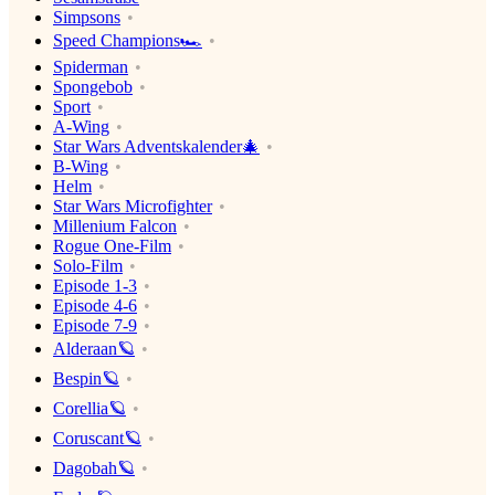
Simpsons
Speed Champions🏎
Spiderman
Spongebob
Sport
A-Wing
Star Wars Adventskalender🎄
B-Wing
Helm
Star Wars Microfighter
Millenium Falcon
Rogue One-Film
Solo-Film
Episode 1-3
Episode 4-6
Episode 7-9
Alderaan🪐
Bespin🪐
Corellia🪐
Coruscant🪐
Dagobah🪐