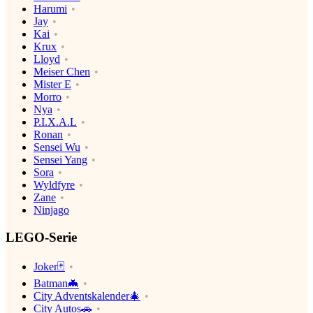
Harumi
Jay
Kai
Krux
Lloyd
Meiser Chen
Mister E
Morro
Nya
P.I.X.A.L
Ronan
Sensei Wu
Sensei Yang
Sora
Wyldfyre
Zane
Ninjago
LEGO-Serie
Joker🃏
Batman🦇
City Adventskalender🎄
City Autos🚗