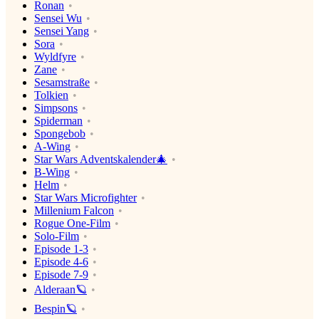
Ronan
Sensei Wu
Sensei Yang
Sora
Wyldfyre
Zane
Sesamstraße
Tolkien
Simpsons
Spiderman
Spongebob
A-Wing
Star Wars Adventskalender🎄
B-Wing
Helm
Star Wars Microfighter
Millenium Falcon
Rogue One-Film
Solo-Film
Episode 1-3
Episode 4-6
Episode 7-9
Alderaan🪐
Bespin🪐