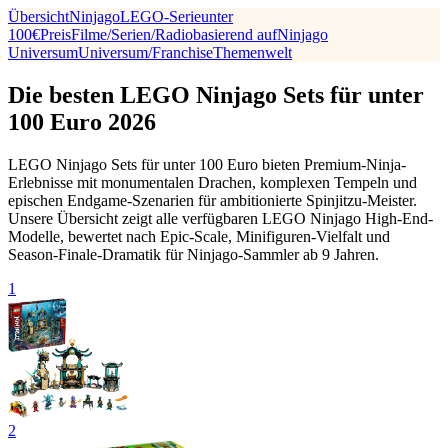
Übersicht
Ninjago
LEGO-Serie
unter
100€
Preis
Filme/Serien/Radio
basierend auf
Ninjago
Universum
Universum/Franchise
Themenwelt
Die besten LEGO Ninjago Sets für unter
100 Euro 2026
LEGO Ninjago Sets für unter 100 Euro bieten Premium-Ninja-
Erlebnisse mit monumentalen Drachen, komplexen Tempeln und
epischen Endgame-Szenarien für ambitionierte Spinjitzu-Meister.
Unsere Übersicht zeigt alle verfügbaren LEGO Ninjago High-End-
Modelle, bewertet nach Epic-Scale, Minifiguren-Vielfalt und
Season-Finale-Dramatik für Ninjago-Sammler ab 9 Jahren.
1
2