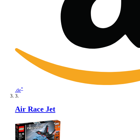
*
.de
Air Race Jet