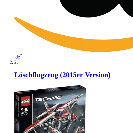
*
.de
Löschflugzeug (2015er Version)