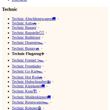
Technic
Technic Abschleppwagen🚚
Technic Auto🚗
Technic Bagger
Technic Baustelle👷‍♂️
Technic Bulldozer
Technic Dragster🏎
Technic Buggy🚙
Technic Flugzeug✈️
Technic Formel 1🏎
Technic Frontlader
Technic Go Kart🏎
Technic Hot Rod🚗
Technic Hubschrauber🚁
Technic Kipplaster🚚
Technic Kran🏗
Technic Muldenkipper🚚
Technic Rennwagen🏎
Technic Roboter🤖