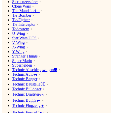
Sternenzerstörer
Clone Wars
The Mandalorian
Tie-Bomber
Tie-Fighter
Tie-Interceptor
Todesstern
U-Wing
Star Wars UCS
V-Wing
X-Wing
Y-Wing
Stranger Things
Super Mario
Superhelden
Technic Abschleppwagen🚚
Technic Auto🚗
Technic Bagger
Technic Baustelle👷‍♂️
Technic Bulldozer
Technic Dragster🏎
Technic Buggy🚙
Technic Flugzeug✈️
Technic Formel 1🏎