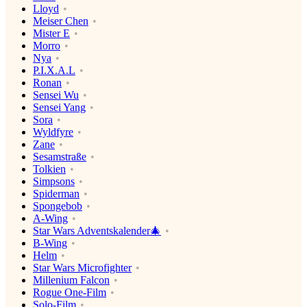
Lloyd
Meiser Chen
Mister E
Morro
Nya
P.I.X.A.L
Ronan
Sensei Wu
Sensei Yang
Sora
Wyldfyre
Zane
Sesamstraße
Tolkien
Simpsons
Spiderman
Spongebob
A-Wing
Star Wars Adventskalender🎄
B-Wing
Helm
Star Wars Microfighter
Millenium Falcon
Rogue One-Film
Solo-Film