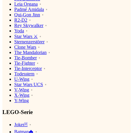
Leia Organa
Padmé Amidala
Qui-Gon Jinn
R2-D2
Rey Skywalker
Yoda
Star Wars ⚔️
Sternenzerstörer
Clone Wars
The Mandalorian
Tie-Bomber
Tie-Fighter
Tie-Interceptor
Todesstern
U-Wing
Star Wars UCS
V-Wing
X-Wing
Y-Wing
LEGO-Serie
Joker🃏
Batman🦇