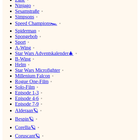
Ninjago
Sesamstraße
Simpsons
Speed Champions🏎
Spiderman
Spongebob
Sport
A-Wing
Star Wars Adventskalender🎄
B-Wing
Helm
Star Wars Microfighter
Millenium Falcon
Rogue One-Film
Solo-Film
Episode 1-3
Episode 4-6
Episode 7-9
Alderaan🪐
Bespin🪐
Corellia🪐
Coruscant🪐