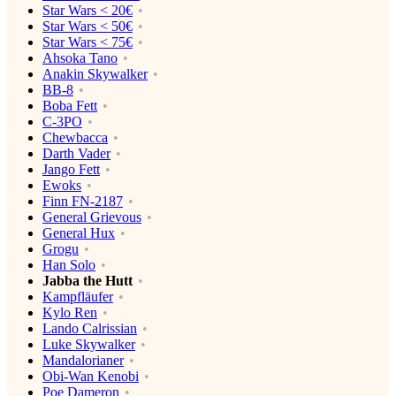
Star Wars < 20€
Star Wars < 50€
Star Wars < 75€
Ahsoka Tano
Anakin Skywalker
BB-8
Boba Fett
C-3PO
Chewbacca
Darth Vader
Jango Fett
Ewoks
Finn FN-2187
General Grievous
General Hux
Grogu
Han Solo
Jabba the Hutt
Kampfläufer
Kylo Ren
Lando Calrissian
Luke Skywalker
Mandalorianer
Obi-Wan Kenobi
Poe Dameron