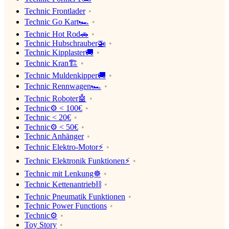
Technic Frontlader
Technic Go Kart🏎
Technic Hot Rod🚗
Technic Hubschrauber🚁
Technic Kipplaster🚚
Technic Kran🏗
Technic Muldenkipper🚚
Technic Rennwagen🏎
Technic Roboter🤖
Technic⚙️ < 100€
Technic < 20€
Technic⚙️ < 50€
Technic Anhänger
Technic Elektro-Motor⚡️
Technic Elektronik Funktionen⚡️
Technic mit Lenkung☸️
Technic Kettenantrieb⛓
Technic Pneumatik Funktionen
Technic Power Functions
Technic⚙️
Toy Story