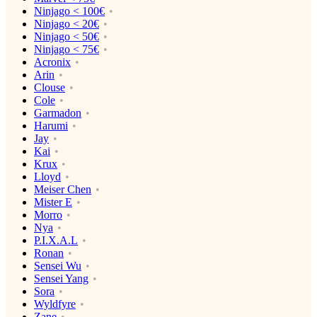
Ninjago < 100€
Ninjago < 20€
Ninjago < 50€
Ninjago < 75€
Acronix
Arin
Clouse
Cole
Garmadon
Harumi
Jay
Kai
Krux
Lloyd
Meiser Chen
Mister E
Morro
Nya
P.I.X.A.L
Ronan
Sensei Wu
Sensei Yang
Sora
Wyldfyre
Zane