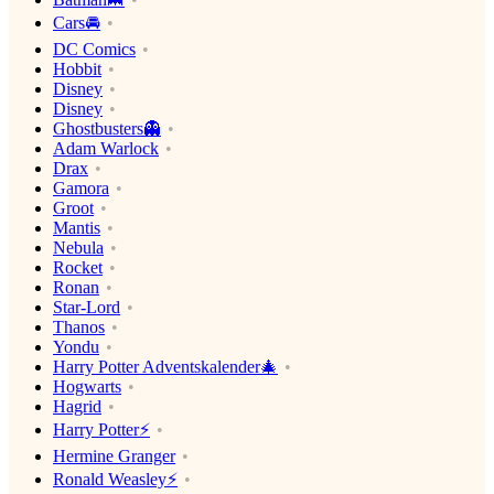
Cars🚘
DC Comics
Hobbit
Disney
Disney
Ghostbusters👻
Adam Warlock
Drax
Gamora
Groot
Mantis
Nebula
Rocket
Ronan
Star-Lord
Thanos
Yondu
Harry Potter Adventskalender🎄
Hogwarts
Hagrid
Harry Potter⚡️
Hermine Granger
Ronald Weasley⚡️