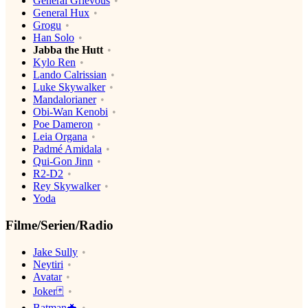
General Grievous
General Hux
Grogu
Han Solo
Jabba the Hutt
Kylo Ren
Lando Calrissian
Luke Skywalker
Mandalorianer
Obi-Wan Kenobi
Poe Dameron
Leia Organa
Padmé Amidala
Qui-Gon Jinn
R2-D2
Rey Skywalker
Yoda
Filme/Serien/Radio
Jake Sully
Neytiri
Avatar
Joker🃏
Batman🦇