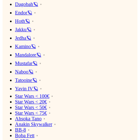
Dagobah🪐
Endor🪐
Hoth🪐
Jakku🪐
Jedha🪐
Kamino🪐
Mandalore🪐
Mustafar🪐
Naboo🪐
Tatooine🪐
Yavin IV🪐
Star Wars < 100€
Star Wars < 20€
Star Wars < 50€
Star Wars < 75€
Ahsoka Tano
Anakin Skywalker
BB-8
Boba Fett