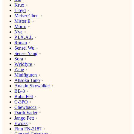
Krux
Lloyd
Meiser Chen
Mister E
Morro
Nya
P.I.X.A.L
Ronan
Sensei Wu
Sensei Yang
Sora
Wyldfyre
Zane
Minifiguren
Ahsoka Tano
Anakin Skywalker
BB-8
Boba Fett
C-3PO
Chewbacca
Darth Vader
Jango Fett
Ewoks
Finn FN-2187