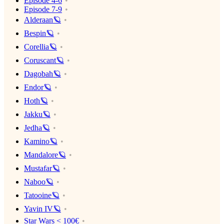
Episode 4-6
Episode 7-9
Alderaan🪐
Bespin🪐
Corellia🪐
Coruscant🪐
Dagobah🪐
Endor🪐
Hoth🪐
Jakku🪐
Jedha🪐
Kamino🪐
Mandalore🪐
Mustafar🪐
Naboo🪐
Tatooine🪐
Yavin IV🪐
Star Wars < 100€