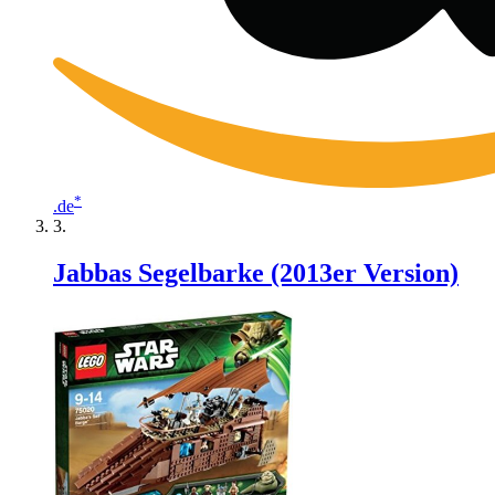
*
.de
Jabbas Segelbarke (2013er Version)