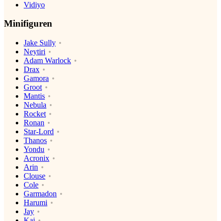
Vidiyo
Minifiguren
Jake Sully
Neytiri
Adam Warlock
Drax
Gamora
Groot
Mantis
Nebula
Rocket
Ronan
Star-Lord
Thanos
Yondu
Acronix
Arin
Clouse
Cole
Garmadon
Harumi
Jay
Kai