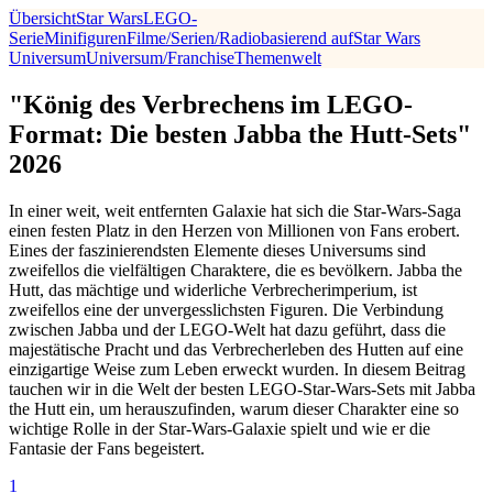
Übersicht
Star Wars
LEGO-
Serie
Minifiguren
Filme/Serien/Radio
basierend auf
Star Wars
Universum
Universum/Franchise
Themenwelt
"König des Verbrechens im LEGO-
Format: Die besten Jabba the Hutt-Sets"
2026
In einer weit, weit entfernten Galaxie hat sich die Star-Wars-Saga
einen festen Platz in den Herzen von Millionen von Fans erobert.
Eines der faszinierendsten Elemente dieses Universums sind
zweifellos die vielfältigen Charaktere, die es bevölkern. Jabba the
Hutt, das mächtige und widerliche Verbrecherimperium, ist
zweifellos eine der unvergesslichsten Figuren. Die Verbindung
zwischen Jabba und der LEGO-Welt hat dazu geführt, dass die
majestätische Pracht und das Verbrecherleben des Hutten auf eine
einzigartige Weise zum Leben erweckt wurden. In diesem Beitrag
tauchen wir in die Welt der besten LEGO-Star-Wars-Sets mit Jabba
the Hutt ein, um herauszufinden, warum dieser Charakter eine so
wichtige Rolle in der Star-Wars-Galaxie spielt und wie er die
Fantasie der Fans begeistert.
1