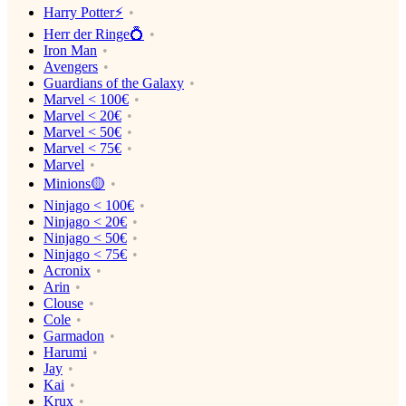
Harry Potter⚡️
Herr der Ringe💍
Iron Man
Avengers
Guardians of the Galaxy
Marvel < 100€
Marvel < 20€
Marvel < 50€
Marvel < 75€
Marvel
Minions🟡
Ninjago < 100€
Ninjago < 20€
Ninjago < 50€
Ninjago < 75€
Acronix
Arin
Clouse
Cole
Garmadon
Harumi
Jay
Kai
Krux