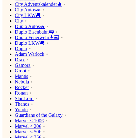
City Adventskalender🎄
City Autos🚗
City LKW🚚
City
Duplo Autos🚗
Duplo Eisenbahn🚃
Duplo Feuerwehr👨‍🚒
Duplo LKW🚚
Duplo
Adam Warlock
Drax
Gamora
Groot
Mantis
Nebula
Rocket
Ronan
Star-Lord
Thanos
Yondu
Guardians of the Galaxy
Marvel < 100€
Marvel < 20€
Marvel < 50€
Marvel < 75€