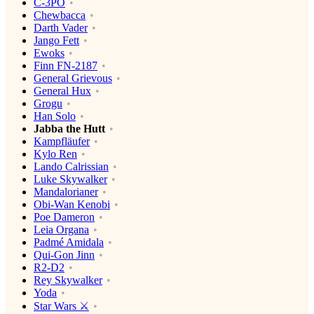
C-3PO
Chewbacca
Darth Vader
Jango Fett
Ewoks
Finn FN-2187
General Grievous
General Hux
Grogu
Han Solo
Jabba the Hutt
Kampfläufer
Kylo Ren
Lando Calrissian
Luke Skywalker
Mandalorianer
Obi-Wan Kenobi
Poe Dameron
Leia Organa
Padmé Amidala
Qui-Gon Jinn
R2-D2
Rey Skywalker
Yoda
Star Wars ⚔️