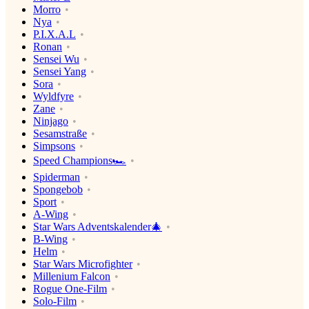
Morro
Nya
P.I.X.A.L
Ronan
Sensei Wu
Sensei Yang
Sora
Wyldfyre
Zane
Ninjago
Sesamstraße
Simpsons
Speed Champions🏎
Spiderman
Spongebob
Sport
A-Wing
Star Wars Adventskalender🎄
B-Wing
Helm
Star Wars Microfighter
Millenium Falcon
Rogue One-Film
Solo-Film