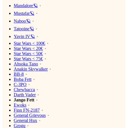
Mandalore🪐
Mustafar🪐
Naboo🪐
Tatooine🪐
Yavin IV🪐
Star Wars < 100€
Star Wars < 20€
Star Wars < 50€
Star Wars < 75€
Ahsoka Tano
Anakin Skywalker
BB-8
Boba Fett
C-3PO
Chewbacca
Darth Vader
Jango Fett
Ewoks
Finn FN-2187
General Grievous
General Hux
Grogu