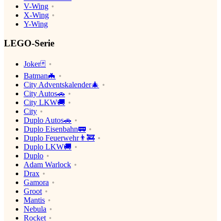
V-Wing
X-Wing
Y-Wing
LEGO-Serie
Joker🃏
Batman🦇
City Adventskalender🎄
City Autos🚗
City LKW🚚
City
Duplo Autos🚗
Duplo Eisenbahn🚃
Duplo Feuerwehr👨‍🚒
Duplo LKW🚚
Duplo
Adam Warlock
Drax
Gamora
Groot
Mantis
Nebula
Rocket