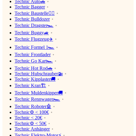
Technic Auto🚗
Technic Bagger
Technic Baustelle👷‍♂️
Technic Bulldozer
Technic Dragster🏎
Technic Buggy🚙
Technic Flugzeug✈️
Technic Formel 1🏎
Technic Frontlader
Technic Go Kart🏎
Technic Hot Rod🚗
Technic Hubschrauber🚁
Technic Kipplaster🚚
Technic Kran🏗
Technic Muldenkipper🚚
Technic Rennwagen🏎
Technic Roboter🤖
Technic⚙️ < 100€
Technic < 20€
Technic⚙️ < 50€
Technic Anhänger
Technic Elektro-Motor⚡️