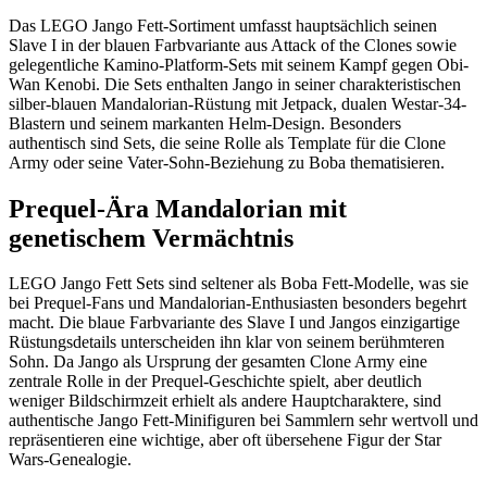
Das LEGO Jango Fett-Sortiment umfasst hauptsächlich seinen
Slave I in der blauen Farbvariante aus Attack of the Clones sowie
gelegentliche Kamino-Platform-Sets mit seinem Kampf gegen Obi-
Wan Kenobi. Die Sets enthalten Jango in seiner charakteristischen
silber-blauen Mandalorian-Rüstung mit Jetpack, dualen Westar-34-
Blastern und seinem markanten Helm-Design. Besonders
authentisch sind Sets, die seine Rolle als Template für die Clone
Army oder seine Vater-Sohn-Beziehung zu Boba thematisieren.
Prequel-Ära Mandalorian mit
genetischem Vermächtnis
LEGO Jango Fett Sets sind seltener als Boba Fett-Modelle, was sie
bei Prequel-Fans und Mandalorian-Enthusiasten besonders begehrt
macht. Die blaue Farbvariante des Slave I und Jangos einzigartige
Rüstungsdetails unterscheiden ihn klar von seinem berühmteren
Sohn. Da Jango als Ursprung der gesamten Clone Army eine
zentrale Rolle in der Prequel-Geschichte spielt, aber deutlich
weniger Bildschirmzeit erhielt als andere Hauptcharaktere, sind
authentische Jango Fett-Minifiguren bei Sammlern sehr wertvoll und
repräsentieren eine wichtige, aber oft übersehene Figur der Star
Wars-Genealogie.