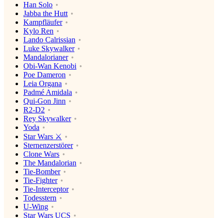
Han Solo
Jabba the Hutt
Kampfläufer
Kylo Ren
Lando Calrissian
Luke Skywalker
Mandalorianer
Obi-Wan Kenobi
Poe Dameron
Leia Organa
Padmé Amidala
Qui-Gon Jinn
R2-D2
Rey Skywalker
Yoda
Star Wars ⚔️
Sternenzerstörer
Clone Wars
The Mandalorian
Tie-Bomber
Tie-Fighter
Tie-Interceptor
Todesstern
U-Wing
Star Wars UCS