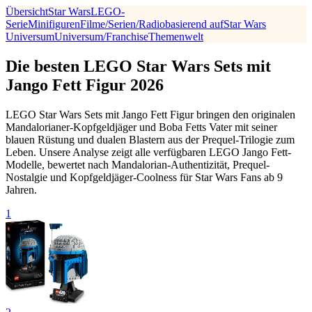
Übersicht
Star Wars
LEGO-
Serie
Minifiguren
Filme/Serien/Radio
basierend auf
Star Wars
Universum
Universum/Franchise
Themenwelt
Die besten LEGO Star Wars Sets mit
Jango Fett Figur 2026
LEGO Star Wars Sets mit Jango Fett Figur bringen den originalen
Mandalorianer-Kopfgeldjäger und Boba Fetts Vater mit seiner
blauen Rüstung und dualen Blastern aus der Prequel-Trilogie zum
Leben. Unsere Analyse zeigt alle verfügbaren LEGO Jango Fett-
Modelle, bewertet nach Mandalorian-Authentizität, Prequel-
Nostalgie und Kopfgeldjäger-Coolness für Star Wars Fans ab 9
Jahren.
1