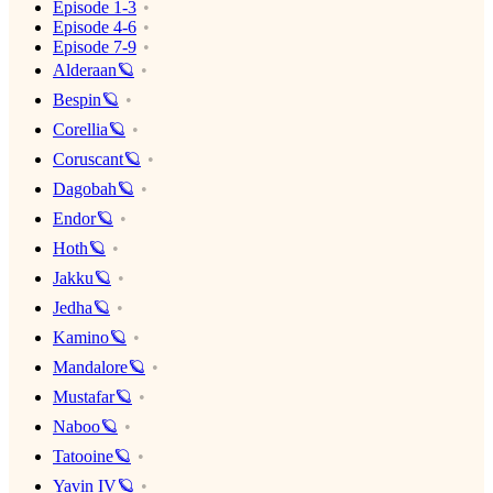
Episode 1-3
Episode 4-6
Episode 7-9
Alderaan🪐
Bespin🪐
Corellia🪐
Coruscant🪐
Dagobah🪐
Endor🪐
Hoth🪐
Jakku🪐
Jedha🪐
Kamino🪐
Mandalore🪐
Mustafar🪐
Naboo🪐
Tatooine🪐
Yavin IV🪐