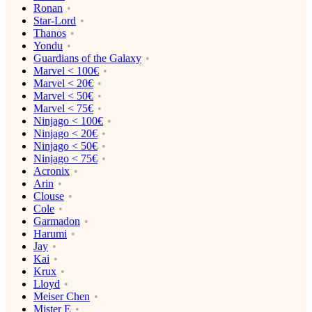
Ronan
Star-Lord
Thanos
Yondu
Guardians of the Galaxy
Marvel < 100€
Marvel < 20€
Marvel < 50€
Marvel < 75€
Ninjago < 100€
Ninjago < 20€
Ninjago < 50€
Ninjago < 75€
Acronix
Arin
Clouse
Cole
Garmadon
Harumi
Jay
Kai
Krux
Lloyd
Meiser Chen
Mister E