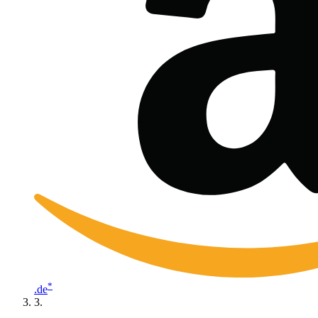
*
.de