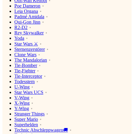
Obi-Wan Kenobi
Poe Dameron
Leia Organa
Padmé Amidala
Qui-Gon Jinn
R2-D2
Rey Skywalker
Yoda
Star Wars ⚔️
Sternenzerstörer
Clone Wars
The Mandalorian
Tie-Bomber
Tie-Fighter
Tie-Interceptor
Todesstern
U-Wing
Star Wars UCS
V-Wing
X-Wing
Y-Wing
Stranger Things
Super Mario
Superhelden
Technic Abschleppwagen🚚