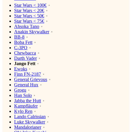
Star Wars < 100€
Star Wars < 20€
Star Wars < 50€
Star Wars < 75€
Ahsoka Tano
Anakin Skywalker
BB-8
Boba Fett
C-3PO
Chewbacca
Darth Vader
Jango Fett
Ewoks
Finn FN-2187
General Grievous
General Hux
Grogu
Han Solo
Jabba the Hutt
Kampfläufer
Kylo Ren
Lando Calrissian
Luke Skywalker
Mandalorianer