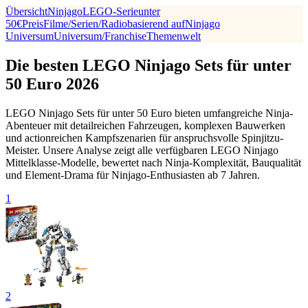
Übersicht
Ninjago
LEGO-Serie
unter
50€
Preis
Filme/Serien/Radio
basierend auf
Ninjago
Universum
Universum/Franchise
Themenwelt
Die besten LEGO Ninjago Sets für unter
50 Euro 2026
LEGO Ninjago Sets für unter 50 Euro bieten umfangreiche Ninja-
Abenteuer mit detailreichen Fahrzeugen, komplexen Bauwerken
und actionreichen Kampfszenarien für anspruchsvolle Spinjitzu-
Meister. Unsere Analyse zeigt alle verfügbaren LEGO Ninjago
Mittelklasse-Modelle, bewertet nach Ninja-Komplexität, Bauqualität
und Element-Drama für Ninjago-Enthusiasten ab 7 Jahren.
1
2