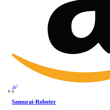
*
.de
Samurai-Roboter