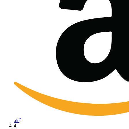
*
.de