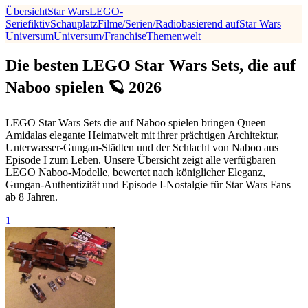
Übersicht
Star Wars
LEGO-
Serie
fiktiv
Schauplatz
Filme/Serien/Radio
basierend auf
Star Wars
Universum
Universum/Franchise
Themenwelt
Die besten LEGO Star Wars Sets, die auf
Naboo spielen 🪐 2026
LEGO Star Wars Sets die auf Naboo spielen bringen Queen
Amidalas elegante Heimatwelt mit ihrer prächtigen Architektur,
Unterwasser-Gungan-Städten und der Schlacht von Naboo aus
Episode I zum Leben. Unsere Übersicht zeigt alle verfügbaren
LEGO Naboo-Modelle, bewertet nach königlicher Eleganz,
Gungan-Authentizität und Episode I-Nostalgie für Star Wars Fans
ab 8 Jahren.
1