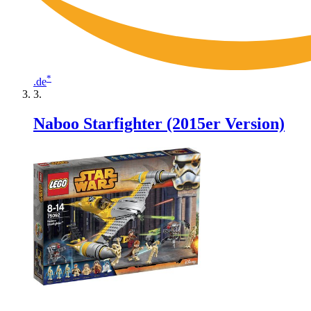
*
.de
Naboo Starfighter (2015er Version)