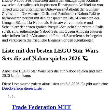
LEGO Naboo Sets bestechen durch den einzigartigen Kontrast
zwischen der italienisch inspirierten Renaissance-Architektur von
Theed und der organischen Unterwasser-Ästhetik der Gungan-
Zivilisation. Die warmen Gelb- und Rottöne der Naboo-Paläste
harmonieren perfekt mit den transparenten Blau-Elementen der
Gungan-Städte. Da Naboo als Heimatwelt von Padmé und
Schauplatz der ersten großen Prequel-Schlacht eine zentrale Rolle
spielt, sind authentische Naboo-Sets mit Queen Amidala-Figuren
oder frühen Jar Jar-Varianten bei Prequel-Sammlern sehr begehrt
und verkörpern die friedliche Eleganz vor den Klonkriegen.
Liste mit den besten LEGO Star Wars
Sets die auf Naboo spielen 2026 🪐
Anbei alle LEGO Star Wars Sets die auf Naboo spielen und man
2026 kaufen kann:
Diese Liste wurde zuletzt aktualisiert am 6.8.2026. Es gibt auch eine
Druckversion dieser Liste
.
Trade Federation MTT