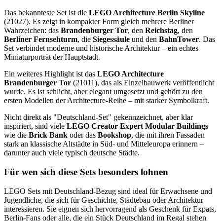
Das bekannteste Set ist die
LEGO Architecture Berlin Skyline
(21027). Es zeigt in kompakter Form gleich mehrere Berliner
Wahrzeichen: das
Brandenburger Tor
, den
Reichstag
, den
Berliner Fernsehturm
, die
Siegessäule
und den
BahnTower
. Das
Set verbindet moderne und historische Architektur – ein echtes
Miniaturporträt der Hauptstadt.
Ein weiteres Highlight ist das
LEGO Architecture
Brandenburger Tor
(21011), das als Einzelbauwerk veröffentlicht
wurde. Es ist schlicht, aber elegant umgesetzt und gehört zu den
ersten Modellen der Architecture-Reihe – mit starker Symbolkraft.
Nicht direkt als "Deutschland-Set" gekennzeichnet, aber klar
inspiriert, sind viele
LEGO Creator Expert Modular Buildings
wie die
Brick Bank
oder das
Bookshop
, die mit ihren Fassaden
stark an klassische Altstädte in Süd- und Mitteleuropa erinnern –
darunter auch viele typisch deutsche Städte.
Für wen sich diese Sets besonders lohnen
LEGO Sets mit Deutschland-Bezug sind ideal für Erwachsene und
Jugendliche, die sich für Geschichte, Städtebau oder Architektur
interessieren. Sie eignen sich hervorragend als Geschenk für Expats,
Berlin-Fans oder alle, die ein Stück Deutschland im Regal stehen