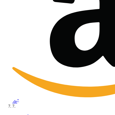
*
.de