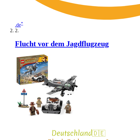
*
.de
Flucht vor dem Jagdflugzeug