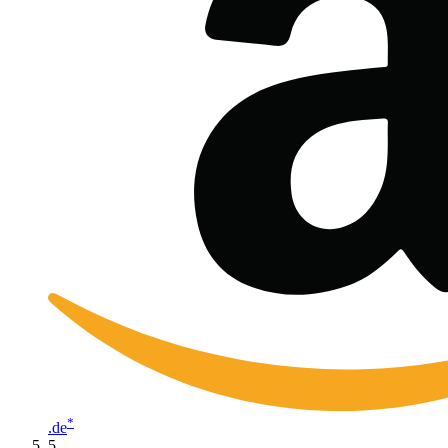
*
.de