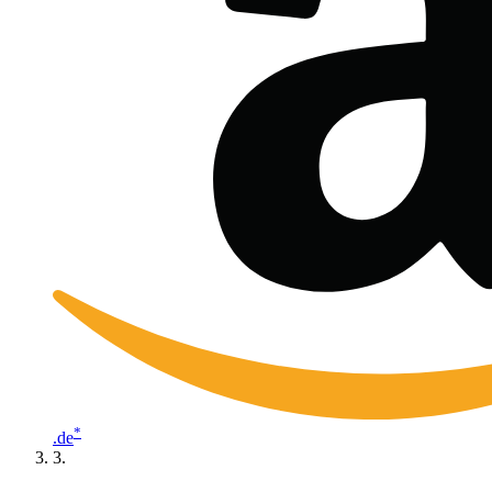
*
.de