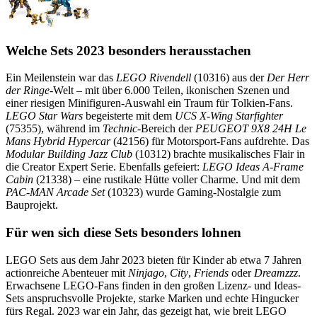
Welche Sets 2023 besonders herausstachen
Ein Meilenstein war das
LEGO Rivendell
(10316) aus der
Der Herr
der Ringe
-Welt – mit über 6.000 Teilen, ikonischen Szenen und
einer riesigen Minifiguren-Auswahl ein Traum für Tolkien-Fans.
LEGO Star Wars
begeisterte mit dem
UCS X-Wing Starfighter
(75355), während im
Technic
-Bereich der
PEUGEOT 9X8 24H Le
Mans Hybrid Hypercar
(42156) für Motorsport-Fans aufdrehte. Das
Modular Building Jazz Club
(10312) brachte musikalisches Flair in
die Creator Expert Serie. Ebenfalls gefeiert:
LEGO Ideas A-Frame
Cabin
(21338) – eine rustikale Hütte voller Charme. Und mit dem
PAC-MAN Arcade Set
(10323) wurde Gaming-Nostalgie zum
Bauprojekt.
Für wen sich diese Sets besonders lohnen
LEGO Sets aus dem Jahr 2023 bieten für Kinder ab etwa 7 Jahren
actionreiche Abenteuer mit
Ninjago
,
City
,
Friends
oder
Dreamzzz
.
Erwachsene LEGO-Fans finden in den großen Lizenz- und Ideas-
Sets anspruchsvolle Projekte, starke Marken und echte Hingucker
fürs Regal. 2023 war ein Jahr, das gezeigt hat, wie breit LEGO