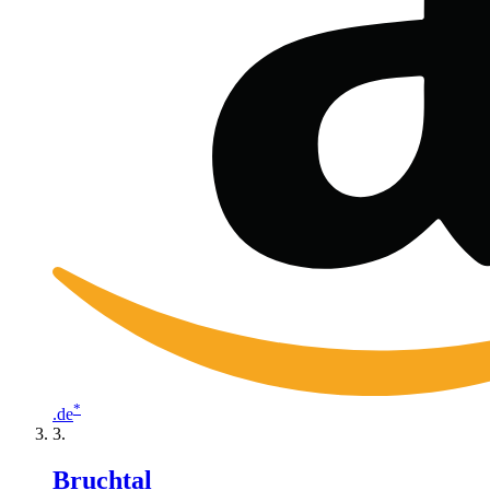
*
.de
Bruchtal