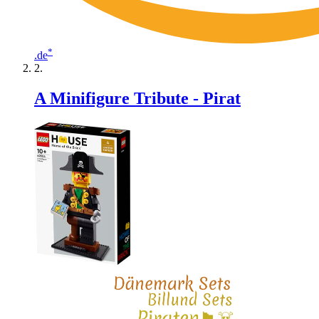
*
.de
A Minifigure Tribute - Pirat