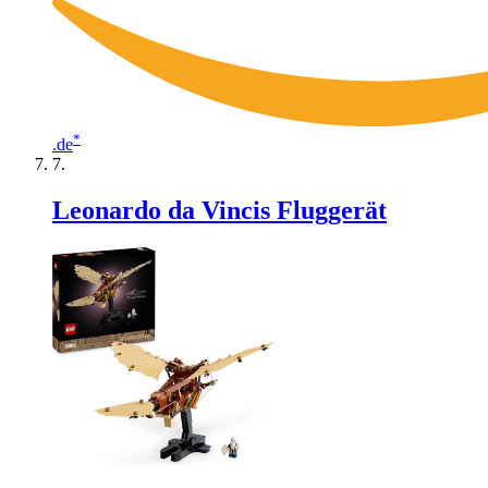
*
.de
Leonardo da Vincis Fluggerät