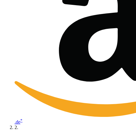
*
.de