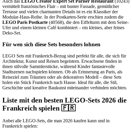
Auch das
LEGO Creator Expert Set Pariser Restaurant
(10243)
vermittelt französisches Flair – mit bunter Fassade, gemütlicher
Terrasse und vielen charmanten Details ist es ein Klassiker der
Modular-Haus-Reihe. In der Postkarten-Serie erschien zudem die
LEGO Paris Postkarte
(40568), die den Eiffelturm mit dem Seine-
Ufer und einem kleinen Café kombiniert – ein kleines, aber feines
Deko-Set.
Für wen sich diese Sets besonders lohnen
LEGO Sets mit Frankreich-Bezug sind perfekt für alle, die sich für
Architektur, Kunst und Reisen begeistern. Erwachsene finden in
ihnen stilvolle Sammlerstücke, während Kinder fantasievolle
Stadtszenen nachspielen können. Ob als Erinnerung an Paris, als
Reiseziel zum Träumen oder als dekoratives Modell – diese Sets
holen ein Stück Frankreich nach Hause. Ideal für alle, die Stil,
Geschichte und kreative Baukunst miteinander verbinden möchten.
Liste mit den besten LEGO-Sets 2026 die
Frankreich spielen 🇫🇷
Anbei alle LEGO-Sets, die man 2026 kaufen kann und in
Frankreich spielen: