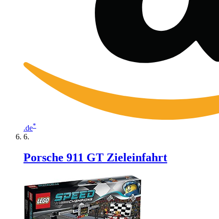
*
.de
Porsche 911 GT Zieleinfahrt