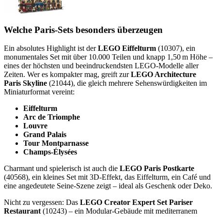
Welche Paris-Sets besonders überzeugen
Ein absolutes Highlight ist der
LEGO Eiffelturm
(10307), ein
monumentales Set mit über 10.000 Teilen und knapp 1,50 m Höhe –
eines der höchsten und beeindruckendsten LEGO-Modelle aller
Zeiten. Wer es kompakter mag, greift zur
LEGO Architecture
Paris Skyline
(21044), die gleich mehrere Sehenswürdigkeiten im
Miniaturformat vereint:
Eiffelturm
Arc de Triomphe
Louvre
Grand Palais
Tour Montparnasse
Champs-Élysées
Charmant und spielerisch ist auch die
LEGO Paris Postkarte
(40568), ein kleines Set mit 3D-Effekt, das Eiffelturm, ein Café und
eine angedeutete Seine-Szene zeigt – ideal als Geschenk oder Deko.
Nicht zu vergessen: Das
LEGO Creator Expert Set Pariser
Restaurant
(10243) – ein Modular-Gebäude mit mediterranem