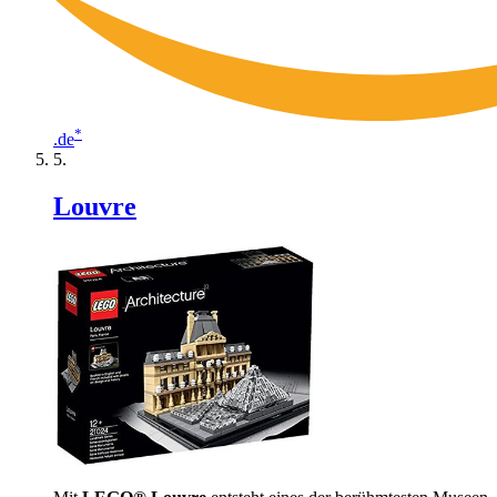
*
.de
Louvre