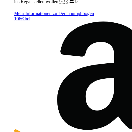
ins Regal stellen wollen 🇫🇷🏛️✨.
Mehr Informationen zu Der Triumphbogen
106€ bei