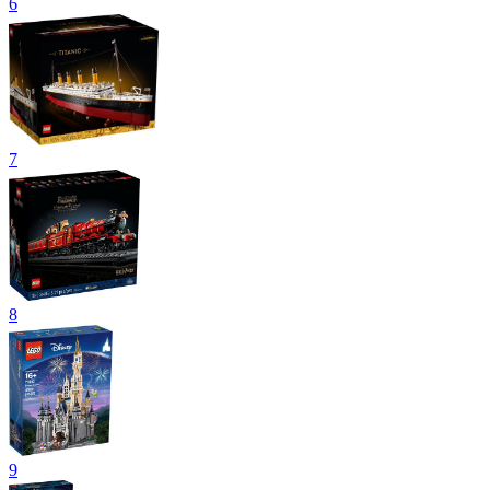
6
7
8
9