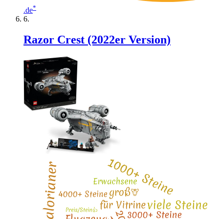
*
.de
Razor Crest (2022er Version)