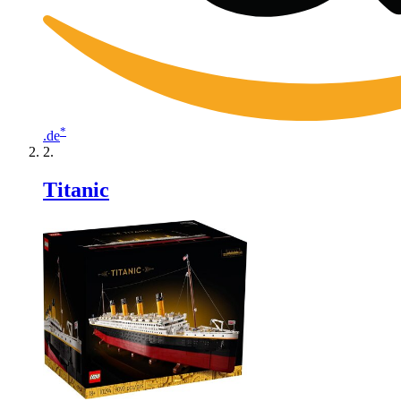
*
.de
Titanic