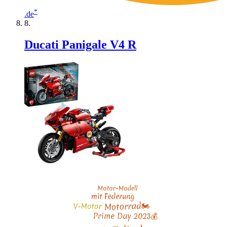
*
.de
Ducati Panigale V4 R