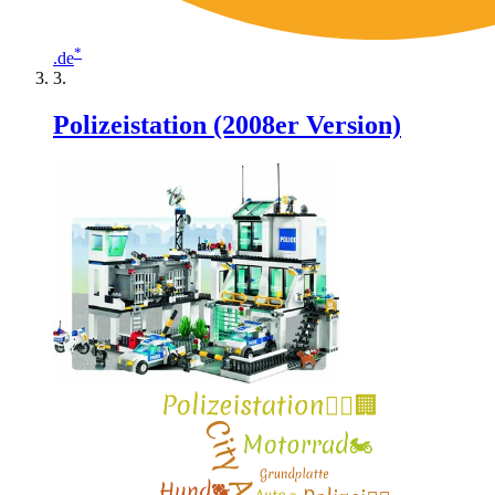
*
.de
Polizeistation (2008er Version)