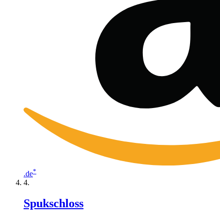
*
.de
Spukschloss