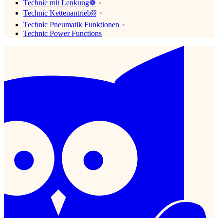
Technic mit Lenkung☸️
Technic Kettenantrieb⛓
Technic Pneumatik Funktionen
Technic Power Functions