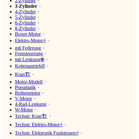
2-Zylinder
3-Zylinder
4-Zylinder
5-Zylinder
6-Zylinder
8-Zylinder
Boxer-Motor
Elektro-Motor⚡️
mit Federung
Fernsteuerung
mit Lenkung☸️
Kettenantrieb⛓
Kran🏗
Motor-Modell
Pneumatik
Reihenmotor
V-Motor
4-Rad-Lenkung
W-Motor
Technic Kran🏗
Technic Elektro-Motor⚡️
Technic Elektronik Funktionen⚡️