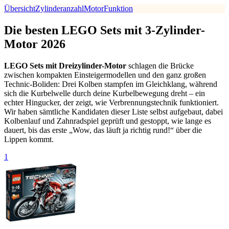
Übersicht
Zylinderanzahl
Motor
Funktion
Die besten LEGO Sets mit 3-Zylinder-
Motor 2026
LEGO Sets mit Dreizylinder-Motor
schlagen die Brücke
zwischen kompakten Einsteiger­modellen und den ganz großen
Technic-Boliden: Drei Kolben stampfen im Gleich­klang, während
sich die Kurbel­welle durch deine Kurbel­bewegung dreht – ein
echter Hingucker, der zeigt, wie Verbrennungs­technik funktioniert.
Wir haben sämtliche Kandidaten dieser Liste selbst aufgebaut, dabei
Kolben­lauf und Zahnrad­spiel geprüft und gestoppt, wie lange es
dauert, bis das erste „Wow, das läuft ja richtig rund!“ über die
Lippen kommt.
1