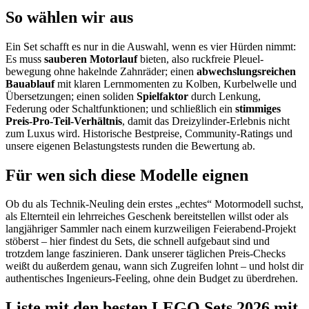
So wählen wir aus
Ein Set schafft es nur in die Auswahl, wenn es vier Hürden nimmt:
Es muss
sauberen Motorlauf
bieten, also ruck­freie Pleuel­
bewegung ohne hakelnde Zahnräder; einen
abwechs­lungs­reichen
Bauablauf
mit klaren Lern­momenten zu Kolben, Kurbel­welle und
Übersetzungen; einen soliden
Spielfaktor
durch Lenkung,
Federung oder Schalt­funktionen; und schließ­lich ein
stimmiges
Preis-Pro-Teil-Verhältnis
, damit das Dreizylinder-Erlebnis nicht
zum Luxus wird. Historische Bestpreise, Community-Ratings und
unsere eigenen Belastungs­tests runden die Bewertung ab.
Für wen sich diese Modelle eignen
Ob du als Technik-Neuling dein erstes „echtes“ Motor­modell suchst,
als Elternteil ein lehr­reiches Geschenk bereitstellen willst oder als
langjähriger Sammler nach einem kurz­weiligen Feier­abend-Projekt
stöberst – hier findest du Sets, die schnell aufgebaut sind und
trotzdem lange faszinieren. Dank unserer täglichen Preis-Checks
weißt du außerdem genau, wann sich Zugreifen lohnt – und holst dir
authentisches Ingenieurs-Feeling, ohne dein Budget zu überdrehen.
Liste mit den besten LEGO Sets 2026 mit