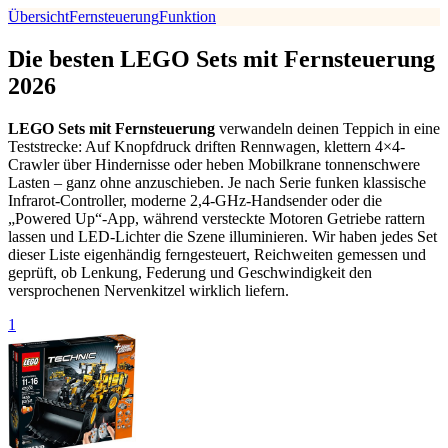
Übersicht
Fernsteuerung
Funktion
Die besten LEGO Sets mit Fernsteuerung
2026
LEGO Sets mit Fernsteuerung
verwandeln deinen Teppich in eine
Teststrecke: Auf Knopfdruck driften Rennwagen, klettern 4×4-
Crawler über Hindernisse oder heben Mobilkrane tonnenschwere
Lasten – ganz ohne anzuschieben. Je nach Serie funken klassische
Infrarot-Controller, moderne 2,4-GHz-Handsender oder die
„Powered Up“-App, während versteckte Motoren Getriebe rattern
lassen und LED-Lichter die Szene illuminieren. Wir haben jedes Set
dieser Liste eigenhändig ferngesteuert, Reichweiten gemessen und
geprüft, ob Lenkung, Federung und Geschwindigkeit den
versprochenen Nervenkitzel wirklich liefern.
1