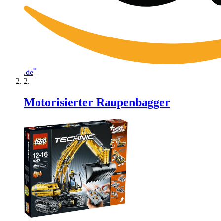
*
.de
Motorisierter Raupenbagger