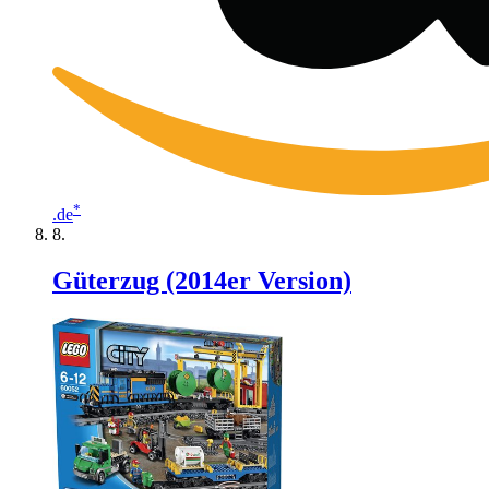
*
.de
Güterzug (2014er Version)