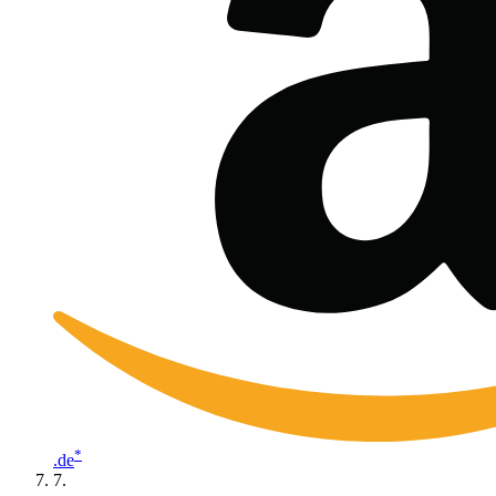
*
.de