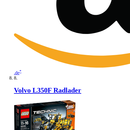
*
.de
Volvo L350F Radlader