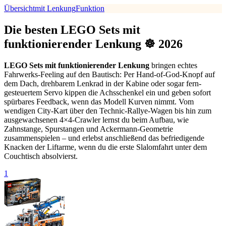
Übersicht
mit Lenkung
Funktion
Die besten LEGO Sets mit
funktionierender Lenkung ☸️ 2026
LEGO Sets mit funktionierender Lenkung
bringen echtes
Fahrwerks-Feeling auf den Bautisch: Per Hand-of-God-Knopf auf
dem Dach, drehbarem Lenkrad in der Kabine oder sogar fern­
gesteuertem Servo kippen die Achsschenkel ein und geben sofort
spürbares Feedback, wenn das Modell Kurven nimmt. Vom
wendigen City-Kart über den Technic-Rallye-Wagen bis hin zum
ausgewachsenen 4×4-Crawler lernst du beim Aufbau, wie
Zahnstange, Spurstangen und Ackermann-Geometrie
zusammenspielen – und erlebst anschließend das befriedigende
Knacken der Liftarme, wenn du die erste Slalom­fahrt unter dem
Couchtisch absolvierst.
1