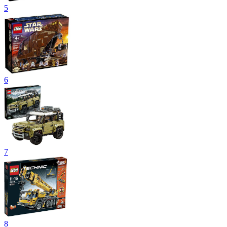
5
6
7
8