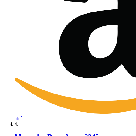
*
.de