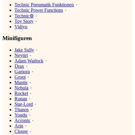
Technic Pneumatik Funktionen
Technic Power Functions
Technic⚙️
Toy Story
Vidiyo
Minifiguren
Jake Sully
Neytiri
Adam Warlock
Drax
Gamora
Groot
Mantis
Nebula
Rocket
Ronan
Star-Lord
Thanos
Yondu
Acronix
Arin
Clouse