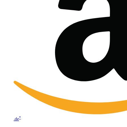
*
.de