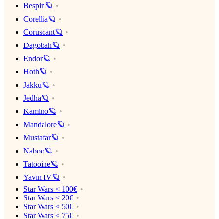
Bespin🪐
Corellia🪐
Coruscant🪐
Dagobah🪐
Endor🪐
Hoth🪐
Jakku🪐
Jedha🪐
Kamino🪐
Mandalore🪐
Mustafar🪐
Naboo🪐
Tatooine🪐
Yavin IV🪐
Star Wars < 100€
Star Wars < 20€
Star Wars < 50€
Star Wars < 75€