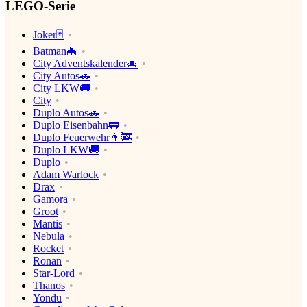
LEGO-Serie
Joker🃏
Batman🦇
City Adventskalender🎄
City Autos🚗
City LKW🚚
City
Duplo Autos🚗
Duplo Eisenbahn🚃
Duplo Feuerwehr👨‍🚒
Duplo LKW🚚
Duplo
Adam Warlock
Drax
Gamora
Groot
Mantis
Nebula
Rocket
Ronan
Star-Lord
Thanos
Yondu