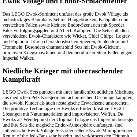
Ewok Village und Endor-Schlachtfelder
Das LEGO Ewok-Sortiment umfasst das große Ewok Village als
mehrstöckiges Baumhaus-Set mit Hängebrücken, Katapulten und
versteckten Fallen sowie kleinere Endor-Szenarien mit Speeder
Bike-Verfolgungsjagden und AT-ST-Kämpfen. Die Sets enthalten
verschiedene Ewok-Charaktere wie Wicket, Chief Chirpa, Logray
und Paploo mit ihren charakteristischen Speeren, Schleudern und
Trommeln. Besonders charmant sind Sets mit Ewok-Gleitern,
primitiven Kriegsmaschinen und den berühmten Stein-Fallen gegen
Imperial Walker.
Niedliche Krieger mit überraschender
Kampfkraft
LEGO Ewok Sets punkten mit ihrer familienfreundlichen Mischung
aus niedlichen Pelz-Kriegern und actionreichen Dschungelkämpfen,
die sowohl Kinder als auch nostalgische Erwachsene ansprechen.
Die primitive Technologie der Ewoks erfordert kreative LEGO-
Lösungen mit Naturmaterialien und improvisierten Waffen. Da
Ewoks als Wendepunkt der Original-Trilogie das Imperium besiegen
und ihre Sets die magische Endor-Atmosphäre einfangen, sind
authentische Ewok Village-Sets oder seltene Ewok-Minifiguren bei
Return of the Jedi-Fans sehr begehrt und verkörpern den Triumph