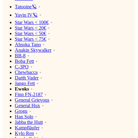
Tatooine🪐
Yavin IV🪐
Star Wars < 100€
Star Wars < 20€
Star Wars < 50€
Star Wars < 75€
Ahsoka Tano
Anakin Skywalker
BB-8
Boba Fett
C-3PO
Chewbacca
Darth Vader
Jango Fett
Ewoks
Finn FN-2187
General Grievous
General Hux
Grogu
Han Solo
Jabba the Hutt
Kampfläufer
Kylo Ren