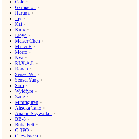
Cole
Garmadon
Harumi
Jay
Kai
Krux
Lloyd
Meiser Chen
Mister E
Morro
Nya
P.I.X.A.L
Ronan
Sensei Wu
Sensei Yang
Sora
Wyldfyre
Zane
Minifiguren
Ahsoka Tano
Anakin Skywalker
BB-8
Boba Fett
C-3PO
Chewbacca