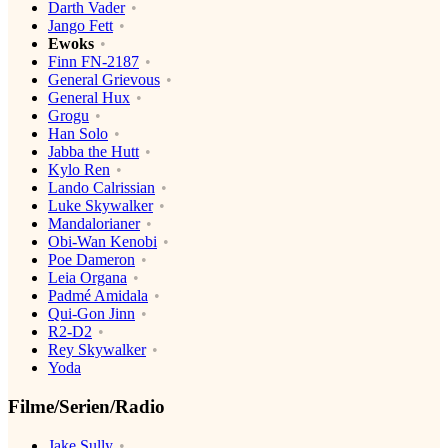
Darth Vader
Jango Fett
Ewoks
Finn FN-2187
General Grievous
General Hux
Grogu
Han Solo
Jabba the Hutt
Kylo Ren
Lando Calrissian
Luke Skywalker
Mandalorianer
Obi-Wan Kenobi
Poe Dameron
Leia Organa
Padmé Amidala
Qui-Gon Jinn
R2-D2
Rey Skywalker
Yoda
Filme/Serien/Radio
Jake Sully