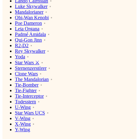
Lando Calrissian
Luke Skywalker
Mandalorianer
Obi-Wan Kenobi
Poe Dameron
Leia Organa
Padmé Amidala
Qui-Gon Jinn
R2-D2
Rey Skywalker
Yoda
Star Wars ⚔️
Sternenzerstörer
Clone Wars
The Mandalorian
Tie-Bomber
Tie-Fighter
Tie-Interceptor
Todesstern
U-Wing
Star Wars UCS
V-Wing
X-Wing
Y-Wing