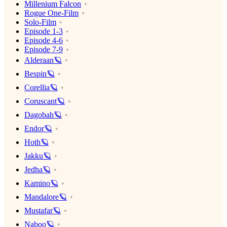
Millenium Falcon
Rogue One-Film
Solo-Film
Episode 1-3
Episode 4-6
Episode 7-9
Alderaan🪐
Bespin🪐
Corellia🪐
Coruscant🪐
Dagobah🪐
Endor🪐
Hoth🪐
Jakku🪐
Jedha🪐
Kamino🪐
Mandalore🪐
Mustafar🪐
Naboo🪐