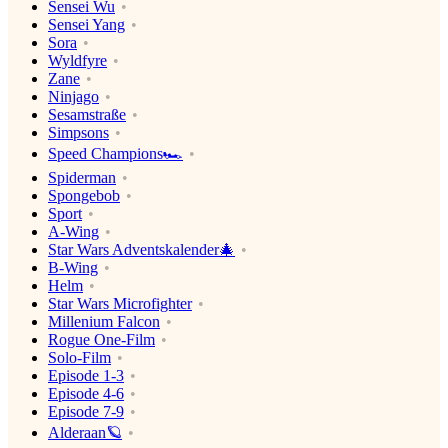
Sensei Wu
Sensei Yang
Sora
Wyldfyre
Zane
Ninjago
Sesamstraße
Simpsons
Speed Champions🏎
Spiderman
Spongebob
Sport
A-Wing
Star Wars Adventskalender🎄
B-Wing
Helm
Star Wars Microfighter
Millenium Falcon
Rogue One-Film
Solo-Film
Episode 1-3
Episode 4-6
Episode 7-9
Alderaan🪐