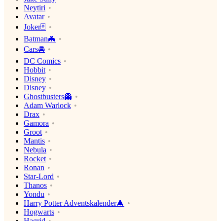
Neytiri
Avatar
Joker🃏
Batman🦇
Cars🚘
DC Comics
Hobbit
Disney
Disney
Ghostbusters👻
Adam Warlock
Drax
Gamora
Groot
Mantis
Nebula
Rocket
Ronan
Star-Lord
Thanos
Yondu
Harry Potter Adventskalender🎄
Hogwarts
Hagrid