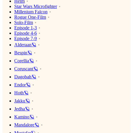
Helm
Star Wars Microfighter
Millenium Falcon
Rogue One-Film
Solo-Film
Episode 1-3
Episode 4-6
Episode 7-9
Alderaan🪐
Bespin🪐
Corellia🪐
Coruscant🪐
Dagobah🪐
Endor🪐
Hoth🪐
Jakku🪐
Jedha🪐
Kamino🪐
Mandalore🪐
Mustafar🪐