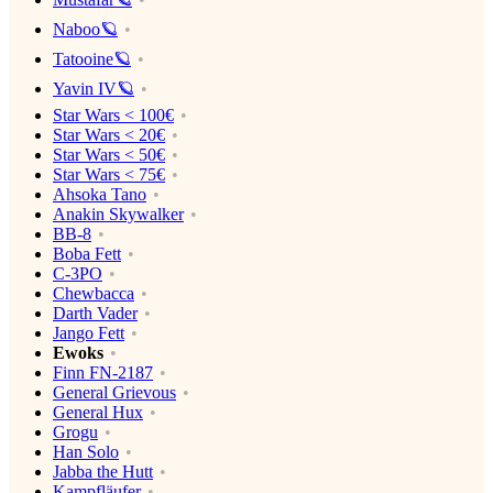
Naboo🪐
Tatooine🪐
Yavin IV🪐
Star Wars < 100€
Star Wars < 20€
Star Wars < 50€
Star Wars < 75€
Ahsoka Tano
Anakin Skywalker
BB-8
Boba Fett
C-3PO
Chewbacca
Darth Vader
Jango Fett
Ewoks
Finn FN-2187
General Grievous
General Hux
Grogu
Han Solo
Jabba the Hutt
Kampfläufer