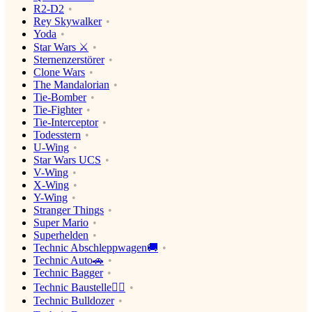
R2-D2
Rey Skywalker
Yoda
Star Wars ⚔️
Sternenzerstörer
Clone Wars
The Mandalorian
Tie-Bomber
Tie-Fighter
Tie-Interceptor
Todesstern
U-Wing
Star Wars UCS
V-Wing
X-Wing
Y-Wing
Stranger Things
Super Mario
Superhelden
Technic Abschleppwagen🚚
Technic Auto🚗
Technic Bagger
Technic Baustelle👷‍♂️
Technic Bulldozer