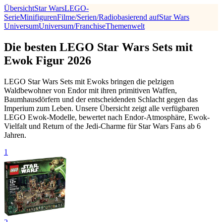
Übersicht
Star Wars
LEGO-
Serie
Minifiguren
Filme/Serien/Radio
basierend auf
Star Wars
Universum
Universum/Franchise
Themenwelt
Die besten LEGO Star Wars Sets mit
Ewok Figur 2026
LEGO Star Wars Sets mit Ewoks bringen die pelzigen
Waldbewohner von Endor mit ihren primitiven Waffen,
Baumhausdörfern und der entscheidenden Schlacht gegen das
Imperium zum Leben. Unsere Übersicht zeigt alle verfügbaren
LEGO Ewok-Modelle, bewertet nach Endor-Atmosphäre, Ewok-
Vielfalt und Return of the Jedi-Charme für Star Wars Fans ab 6
Jahren.
1