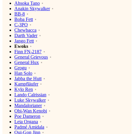
Ahsoka Tano
Anakin Skywalker
BB-8
Boba Fett
C-3PO
Chewbacca
Darth Vader
Jango Fett
Ewoks
Finn FN-2187
General Grievous
General Hux
Grogu
Han Solo
Jabba the Hutt
Kampfläufer
Kylo Ren
Lando Calrissian
Luke Skywalker
Mandalorianer
Obi-Wan Kenobi
Poe Dameron
Leia Organa
Padmé Amidala
Qui-Gon Jinn