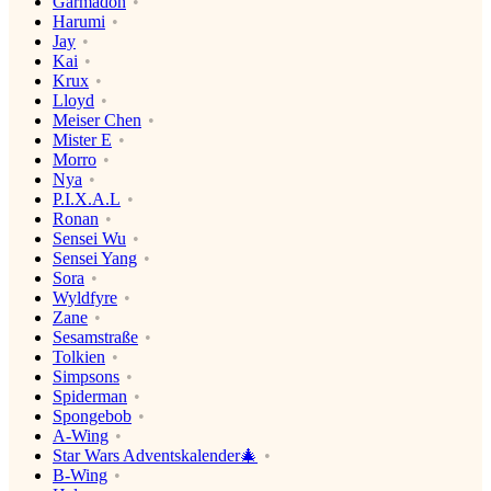
Garmadon
Harumi
Jay
Kai
Krux
Lloyd
Meiser Chen
Mister E
Morro
Nya
P.I.X.A.L
Ronan
Sensei Wu
Sensei Yang
Sora
Wyldfyre
Zane
Sesamstraße
Tolkien
Simpsons
Spiderman
Spongebob
A-Wing
Star Wars Adventskalender🎄
B-Wing