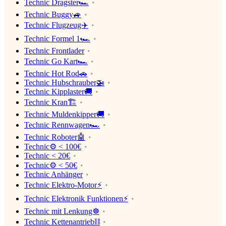
Technic Dragster🏎
Technic Buggy🚙
Technic Flugzeug✈️
Technic Formel 1🏎
Technic Frontlader
Technic Go Kart🏎
Technic Hot Rod🚗
Technic Hubschrauber🚁
Technic Kipplaster🚚
Technic Kran🏗
Technic Muldenkipper🚚
Technic Rennwagen🏎
Technic Roboter🤖
Technic⚙️ < 100€
Technic < 20€
Technic⚙️ < 50€
Technic Anhänger
Technic Elektro-Motor⚡️
Technic Elektronik Funktionen⚡️
Technic mit Lenkung☸️
Technic Kettenantrieb⛓