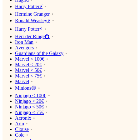
Harry Potter⚡️
Hermine Granger
Ronald Weasley⚡️
Harry Potter⚡️
Herr der Ringe💍
Iron Man
Avengers
Guardians of the Galaxy
Marvel < 100€
Marvel < 20€
Marvel < 50€
Marvel < 75€
Marvel
Minions🟡
Ninjago < 100€
Ninjago < 20€
Ninjago < 50€
Ninjago < 75€
Acronix
Arin
Clouse
Cole