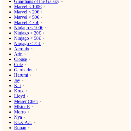
Guardians of the Galaxy
Marvel < 100€
Marvel < 20€
Marvel < 50€
Marvel < 75€
Ninjago < 100€
Ninjago < 20€
Ninjago < 50€
Ninjago < 75€
Acronix
Arin
Clouse
Cole
Garmadon
Harumi
Jay
Kai
Krux
Lloyd
Meiser Chen
Mister E
Morro
Nya
P.I.X.A.L
Ronan