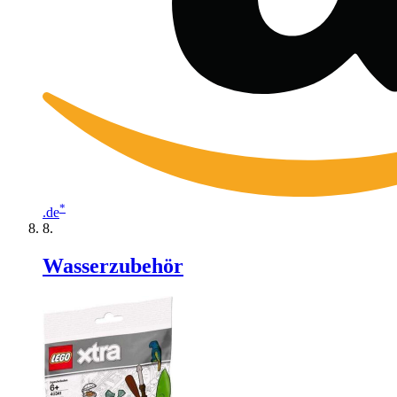
*
.de
Wasserzubehör