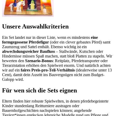
Unsere Auswahlkriterien
Ein Set landet nur in dieser Liste, wenn es mindestens
eine
formgegossene Pferdefigur
(oder ein clever gebautes Pferd) samt
Zaumzeug und Sattel enthält. Ebenso wichtig ist ein
abwechslungsreicher Baufluss
– Stallwände, Kutschen oder
Hindernisse müssen Spaß machen, statt bloß Platten zu stapeln. Wir
bewerten den
Szenario-Bonus
: Reitplatz, Pferdetransporter oder
Tierarztstation erhöhen den Spielwert enorm. Und natürlich achten
wir auf ein
faires Preis-pro-Teil-Verhältnis
(idealerweise unter 13
Cent), damit dein Ausritt ins Bauvergnügen nicht zum Budget-
Galopp wird.
Für wen sich die Sets eignen
Eltern finden hier robuste Spielwelten, in denen pferdebegeisterte
Kinder stundenlang Reitturniere austragen oder
Bauernhofgeschichten nachspielen können; angehende
Tierärzt*innen entdecken lehrreiche Modelle rund um Pflege und