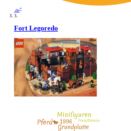
*
.de
Fort Legoredo