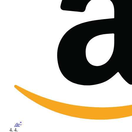
*
.de