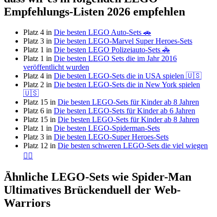
Empfehlungs-Listen 2026 empfehlen
Platz 4 in
Die besten LEGO Auto-Sets 🚗
Platz 3 in
Die besten LEGO-Marvel Super Heroes-Sets
Platz 1 in
Die besten LEGO Polizeiauto-Sets 🚓
Platz 1 in
Die besten LEGO Sets die im Jahr 2016
veröffentlicht wurden
Platz 4 in
Die besten LEGO-Sets die in USA spielen 🇺🇸
Platz 2 in
Die besten LEGO-Sets die in New York spielen
🇺🇸
Platz 15 in
Die besten LEGO-Sets für Kinder ab 8 Jahren
Platz 6 in
Die besten LEGO-Sets für Kinder ab 6 Jahren
Platz 15 in
Die besten LEGO-Sets für Kinder ab 8 Jahren
Platz 1 in
Die besten LEGO-Spiderman-Sets
Platz 3 in
Die besten LEGO-Super Heroes-Sets
Platz 12 in
Die besten schweren LEGO-Sets die viel wiegen
🏋️‍♂️
Ähnliche LEGO-Sets wie Spider-Man
Ultimatives Brückenduell der Web-
Warriors